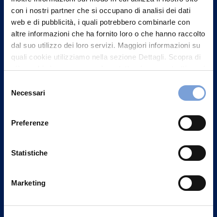
con i nostri partner che si occupano di analisi dei dati
web e di pubblicità, i quali potrebbero combinarle con
altre informazioni che ha fornito loro o che hanno raccolto
dal suo utilizzo dei loro servizi. Maggiori informazioni su
quali cookie utilizziamo nella sezione Dettagli. Scopra di
più su chi siamo, come può contattarci e come trattiamo i
dati personali nella nostra Informativa sulla privacy che
Selezione
può trovare nel footer del sito nella sezione "Informativa
Necessari
del
Privacy del sito".
consenso
Vittoria Assicurazioni S.p.A.
Preferenze
Via Ignazio Gardella, 2
20149 Milano
Statistiche
Part. IVA 01329510158
FAQ
Marketing
Governance