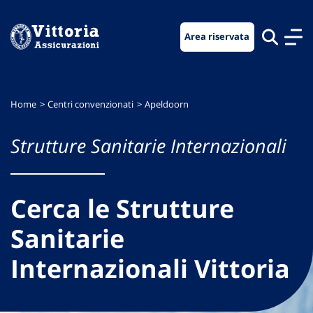
Vai
Vai
Vai
al
al
al
Area riservata
menu
contenuto
footer
di
principale
navigazione
Home
Centri convenzionati
Apeldoorn
Strutture Sanitarie Internazionali
Cerca le Strutture
Sanitarie
Internazionali Vittoria