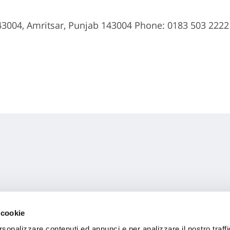
143004, Amritsar, Punjab 143004 Phone: 0183 503 2222
r, Amritsar, Punjab 143101 Phone: 099887 49494
 cookie
rsonalizzare contenuti ed annunci e per analizzare il nostro traffi