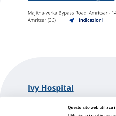
Majitha-verka Bypass Road, Amritsar - 
Amritsar (3C)
Indicazioni
Ivy Hospital
Raja Sansi Rd, D R Enclave, Bal Schande
Questo sito web utilizza i
Amritsar (3C)
Indicazioni
Utilizziamo i cookie per pe