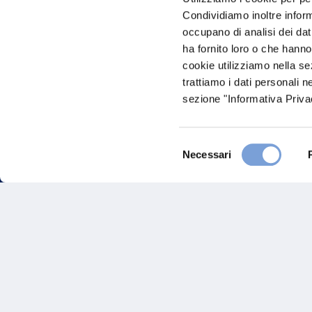
Condividiamo inoltre informa
occupano di analisi dei dat
ha fornito loro o che hanno
cookie utilizziamo nella s
trattiamo i dati personali n
sezione "Informativa Privac
Hai bi
Selezione
Necessari
del
Trova l'A
consenso
nostro Ag