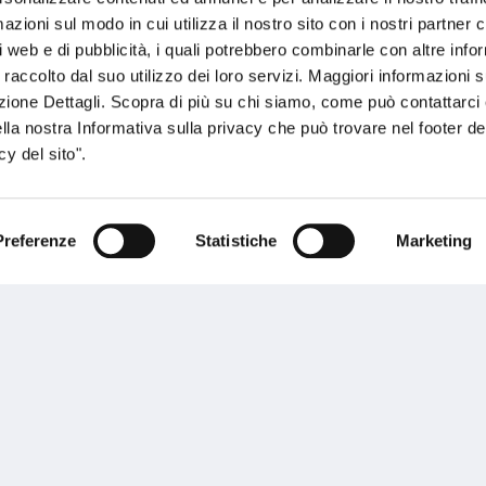
zioni sul modo in cui utilizza il nostro sito con i nostri partner c
i web e di pubblicità, i quali potrebbero combinarle con altre inf
 raccolto dal suo utilizzo dei loro servizi. Maggiori informazioni s
ezione Dettagli. Scopra di più su chi siamo, come può contattarc
ella nostra Informativa sulla privacy che può trovare nel footer del
y del sito".
sogno di informazioni?
Preferenze
Statistiche
Marketing
genzia più vicina a te e parla con un
C
ente.