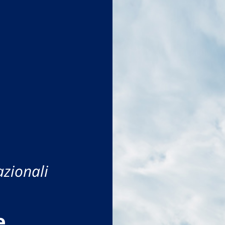
azionali
e