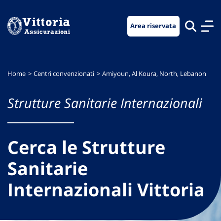
Vai
Vai
Vai
al
al
al
Area riservata
menu
contenuto
footer
di
principale
navigazione
Home
Centri convenzionati
Amiyoun, Al Koura, North, Lebanon
Strutture Sanitarie Internazionali
Cerca le Strutture
Sanitarie
Internazionali Vittoria