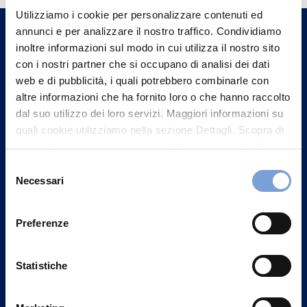
Utilizziamo i cookie per personalizzare contenuti ed
un nostro Agente.
annunci e per analizzare il nostro traffico. Condividiamo
inoltre informazioni sul modo in cui utilizza il nostro sito
Contattaci
con i nostri partner che si occupano di analisi dei dati
web e di pubblicità, i quali potrebbero combinarle con
altre informazioni che ha fornito loro o che hanno raccolto
dal suo utilizzo dei loro servizi. Maggiori informazioni su
quali cookie utilizziamo nella sezione Dettagli. Scopra di
più su chi siamo, come può contattarci e come trattiamo i
dati personali nella nostra Informativa sulla privacy che
Selezione
può trovare nel footer del sito nella sezione "Informativa
Necessari
del
Privacy del sito".
consenso
Preferenze
Statistiche
Vittoria Assicurazioni S.p.A.
Via Ignazio Gardella, 2
20149 Milano