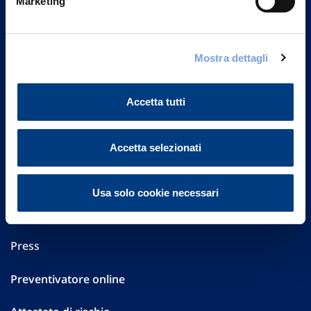
Marketing
Part. IVA 01329510158
FAQ
Mostra dettagli
Governance
Accetta tutti
Investor Relations
Altre informazioni
Accetta selezionati
Sostenibilità
Usa solo cookie necessari
Performances
Press
Preventivatore online