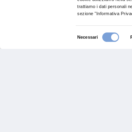
Hospital San Angel Inn
trattiamo i dati personali n
sezione "Informativa Privac
Av. Mexico, 2
álvaro Obregón (19)
Indicazion
Selezione
Necessari
del
consenso
Hai bi
Trova l'A
nostro Ag