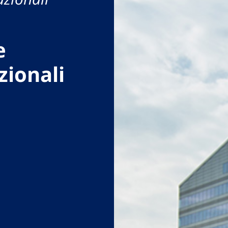
e
zionali