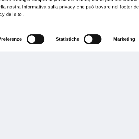
 Sur
ella nostra Informativa sulla privacy che può trovare nel footer del
y del sito".
i
Preferenze
Statistiche
Marketing
sogno di informazioni?
genzia più vicina a te e parla con un
C
ente.