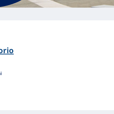
orio
i