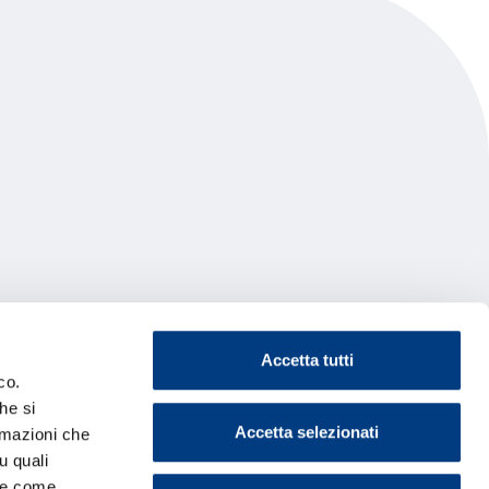
Accetta tutti
co.
he si
Accetta selezionati
ormazioni che
u quali
i e come