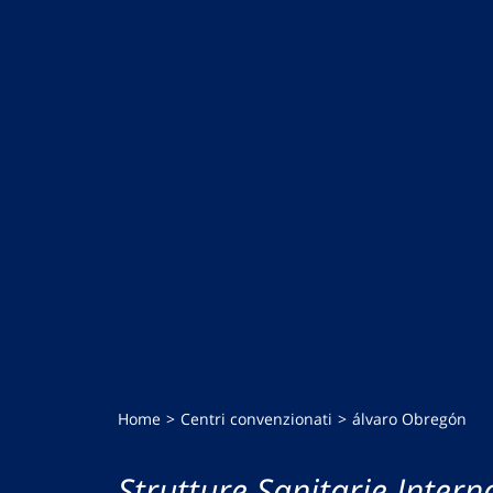
Home
Centri convenzionati
álvaro Obregón
Strutture Sanitarie Intern