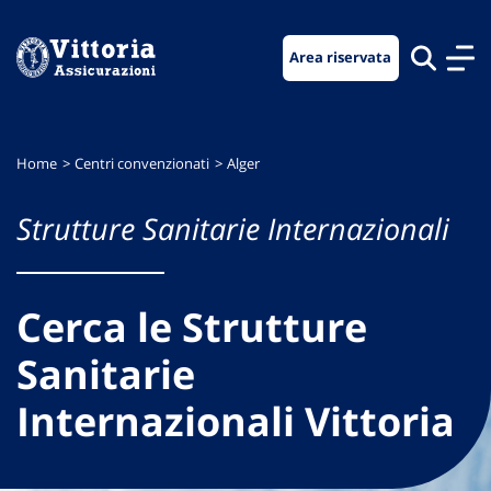
Vai
Vai
Vai
al
al
al
Area riservata
menu
contenuto
footer
di
principale
navigazione
Home
Centri convenzionati
Alger
Strutture Sanitarie Internazionali
Cerca le Strutture
Sanitarie
Internazionali Vittoria