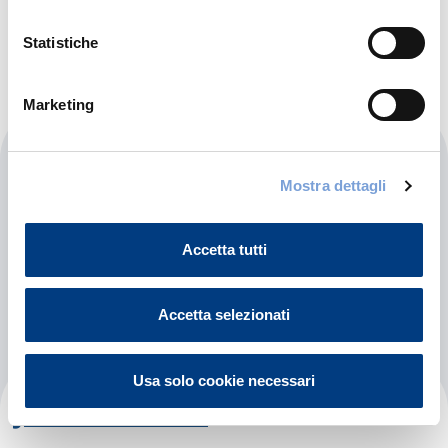
Indicazioni
Statistiche
Marketing
Clinique Solyna
Mostra dettagli
Lot Ahmed Djilali N°21 Staoueli Staoueli Alger
Alger (01)
Accetta tutti
Indicazioni
Accetta selezionati
Usa solo cookie necessari
Jihane El Hana