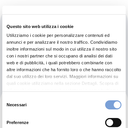
Clinique Les Lilas
Questo sito web utilizza i cookie
Utilizziamo i cookie per personalizzare contenuti ed
Route De Tixaraine Said Hamdine Tixaraine Said
annunci e per analizzare il nostro traffico. Condividiamo
Hamdine Alger
inoltre informazioni sul modo in cui utilizza il nostro sito
Alger (01)
con i nostri partner che si occupano di analisi dei dati
Indicazioni
web e di pubblicità, i quali potrebbero combinarle con
altre informazioni che ha fornito loro o che hanno raccolto
dal suo utilizzo dei loro servizi. Maggiori informazioni su
quali cookie utilizziamo nella sezione Dettagli. Scopra di
più su chi siamo, come può contattarci e come trattiamo i
dati personali nella nostra Informativa sulla privacy che
Selezione
Clinique Lotus
può trovare nel footer del sito nella sezione "Informativa
Necessari
del
Privacy del sito".
consenso
Cite Les Orangers Rouiba Alger
Preferenze
Alger (01)