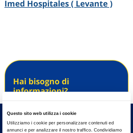
Imed Hospitales ( Levante )
Hai bisogno di
informazioni?
Trova l'Agenzia più vicina a te e parla con
un nostro Agente.
Questo sito web utilizza i cookie
Utilizziamo i cookie per personalizzare contenuti ed
Contattaci
annunci e per analizzare il nostro traffico. Condividiamo