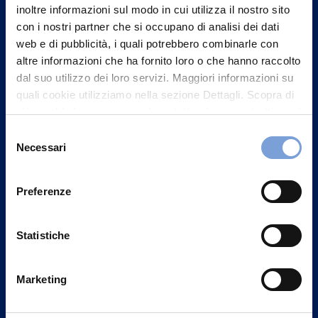
inoltre informazioni sul modo in cui utilizza il nostro sito
con i nostri partner che si occupano di analisi dei dati
web e di pubblicità, i quali potrebbero combinarle con
altre informazioni che ha fornito loro o che hanno raccolto
dal suo utilizzo dei loro servizi. Maggiori informazioni su
quali cookie utilizziamo nella sezione Dettagli. Scopra di
più su chi siamo, come può contattarci e come trattiamo i
dati personali nella nostra Informativa sulla privacy che
Selezione
può trovare nel footer del sito nella sezione "Informativa
Necessari
del
Privacy del sito".
consenso
Preferenze
Vittoria Assicurazioni S.p.A.
Via Ignazio Gardella, 2
20149 Milano
Statistiche
Part. IVA 01329510158
Marketing
FAQ