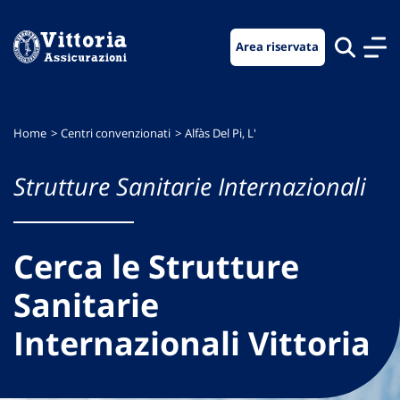
Vai
Vai
Vai
al
al
al
Area riservata
menu
contenuto
footer
di
principale
navigazione
Home
Centri convenzionati
Alfàs Del Pi, L'
Strutture Sanitarie Internazionali
Cerca le Strutture
Sanitarie
Internazionali Vittoria