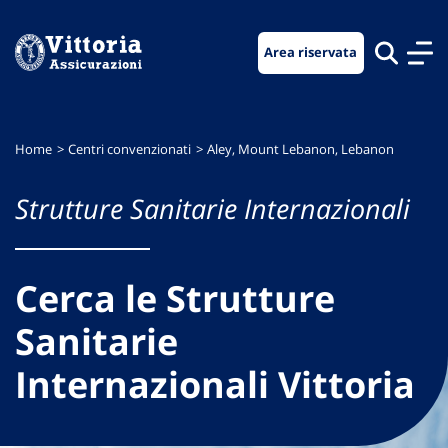
Vai
Vai
Vai
al
al
al
Area riservata
menu
contenuto
footer
di
principale
navigazione
Home
Centri convenzionati
Aley, Mount Lebanon, Lebanon
Strutture Sanitarie Internazionali
Cerca le Strutture
Sanitarie
Internazionali Vittoria