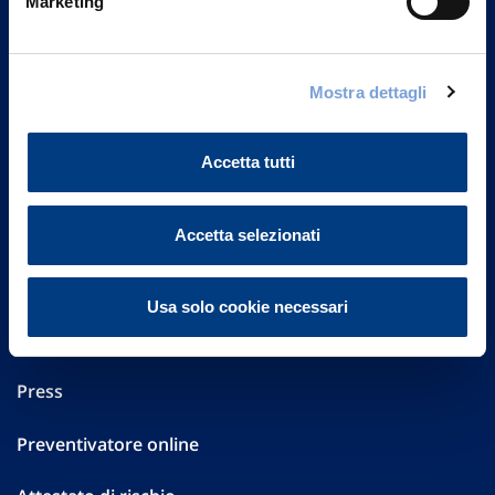
Marketing
Part. IVA 01329510158
FAQ
Mostra dettagli
Governance
Accetta tutti
Investor Relations
Altre informazioni
Accetta selezionati
Sostenibilità
Usa solo cookie necessari
Performances
Press
Preventivatore online