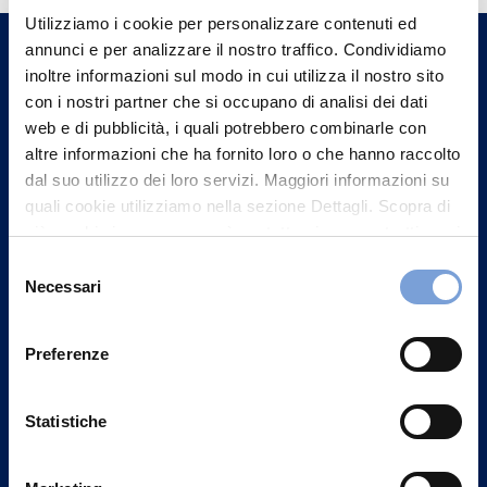
Utilizziamo i cookie per personalizzare contenuti ed
un nostro Agente.
annunci e per analizzare il nostro traffico. Condividiamo
inoltre informazioni sul modo in cui utilizza il nostro sito
Contattaci
con i nostri partner che si occupano di analisi dei dati
web e di pubblicità, i quali potrebbero combinarle con
altre informazioni che ha fornito loro o che hanno raccolto
dal suo utilizzo dei loro servizi. Maggiori informazioni su
quali cookie utilizziamo nella sezione Dettagli. Scopra di
più su chi siamo, come può contattarci e come trattiamo i
dati personali nella nostra Informativa sulla privacy che
Selezione
può trovare nel footer del sito nella sezione "Informativa
Necessari
del
Privacy del sito".
consenso
Preferenze
Statistiche
Vittoria Assicurazioni S.p.A.
Via Ignazio Gardella, 2
20149 Milano