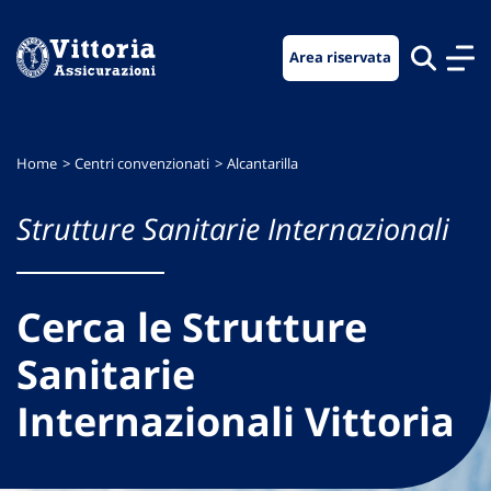
Vai
Vai
Vai
al
al
al
Area riservata
menu
contenuto
footer
di
principale
navigazione
Home
Centri convenzionati
Alcantarilla
Strutture Sanitarie Internazionali
Cerca le Strutture
Sanitarie
Internazionali Vittoria