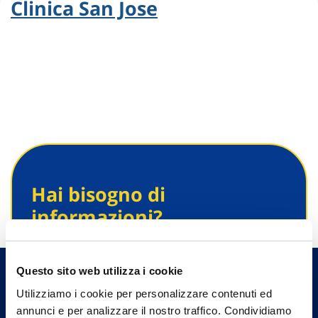
Clinica San Jose
Hai bisogno di
informazioni?
Trova l'Agenzia più vicina a te e parla con
un nostro Agente.
Questo sito web utilizza i cookie
Utilizziamo i cookie per personalizzare contenuti ed
Contattaci
annunci e per analizzare il nostro traffico. Condividiamo