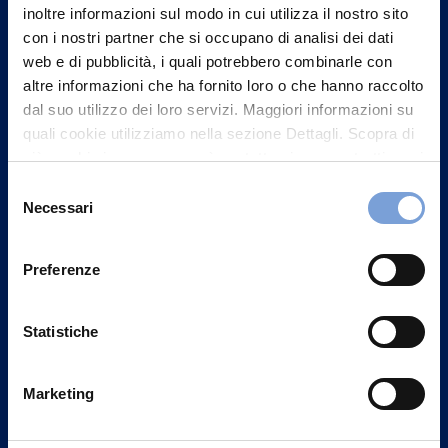
inoltre informazioni sul modo in cui utilizza il nostro sito
con i nostri partner che si occupano di analisi dei dati
web e di pubblicità, i quali potrebbero combinarle con
altre informazioni che ha fornito loro o che hanno raccolto
dal suo utilizzo dei loro servizi. Maggiori informazioni su
quali cookie utilizziamo nella sezione Dettagli. Scopra di
più su chi siamo, come può contattarci e come trattiamo i
dati personali nella nostra Informativa sulla privacy che
Selezione
può trovare nel footer del sito nella sezione "Informativa
Necessari
del
Privacy del sito".
consenso
Preferenze
Vittoria Assicurazioni S.p.A.
Via Ignazio Gardella, 2
20149 Milano
Statistiche
Part. IVA 01329510158
Marketing
FAQ