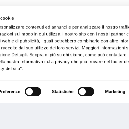
 cookie
sogno di informazioni?
rsonalizzare contenuti ed annunci e per analizzare il nostro traffi
zioni sul modo in cui utilizza il nostro sito con i nostri partner c
genzia più vicina a te e parla con un
C
i web e di pubblicità, i quali potrebbero combinarle con altre inf
ente.
 raccolto dal suo utilizzo dei loro servizi. Maggiori informazioni s
ezione Dettagli. Scopra di più su chi siamo, come può contattarc
ella nostra Informativa sulla privacy che può trovare nel footer del
y del sito".
Preferenze
Statistiche
Marketing
Performances
rnance
Press