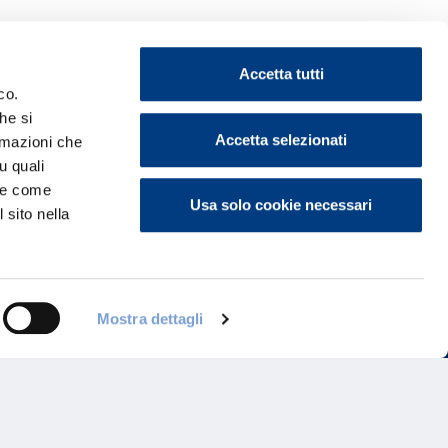
Accetta tutti
co.
he si
ontattaci
Accetta selezionati
ormazioni che
u quali
i e come
Usa solo cookie necessari
 sito nella
Mostra dettagli
Programma di Fidelizzazione
Reclami