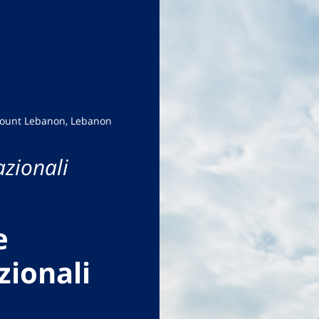
Mount Lebanon, Lebanon
azionali
e
zionali