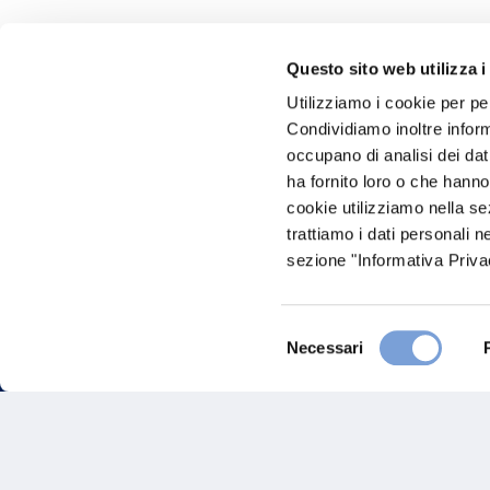
Questo sito web utilizza i
Hai bi
Utilizziamo i cookie per pe
Condividiamo inoltre informa
Trova l'A
occupano di analisi dei dat
nostro Ag
ha fornito loro o che hanno
cookie utilizziamo nella s
trattiamo i dati personali n
sezione "Informativa Privac
Selezione
Necessari
del
consenso
FAQ
Gove