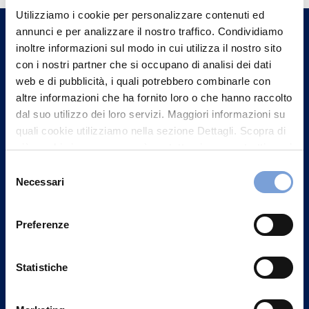
Utilizziamo i cookie per personalizzare contenuti ed
un nostro Agente.
annunci e per analizzare il nostro traffico. Condividiamo
inoltre informazioni sul modo in cui utilizza il nostro sito
Contattaci
con i nostri partner che si occupano di analisi dei dati
web e di pubblicità, i quali potrebbero combinarle con
altre informazioni che ha fornito loro o che hanno raccolto
dal suo utilizzo dei loro servizi. Maggiori informazioni su
quali cookie utilizziamo nella sezione Dettagli. Scopra di
più su chi siamo, come può contattarci e come trattiamo i
dati personali nella nostra Informativa sulla privacy che
Selezione
può trovare nel footer del sito nella sezione "Informativa
Necessari
del
Privacy del sito".
consenso
Preferenze
Statistiche
Vittoria Assicurazioni S.p.A.
Via Ignazio Gardella, 2
20149 Milano