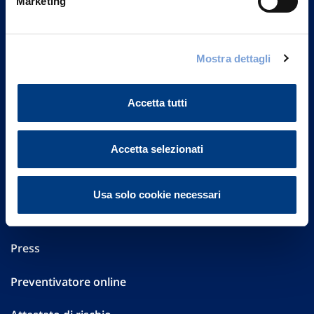
Marketing
Part. IVA 01329510158
FAQ
Mostra dettagli
Governance
Accetta tutti
Investor Relations
Altre informazioni
Accetta selezionati
Sostenibilità
Usa solo cookie necessari
Performances
Press
Preventivatore online