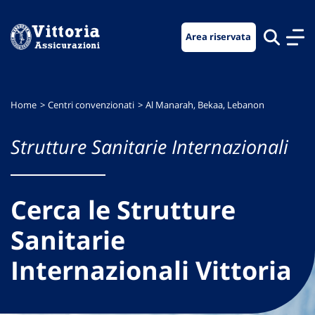
Vai
Vai
Vai
al
al
al
Area riservata
menu
contenuto
footer
di
principale
navigazione
Home
Centri convenzionati
Al Manarah, Bekaa, Lebanon
Strutture Sanitarie Internazionali
Cerca le Strutture
Sanitarie
Internazionali Vittoria