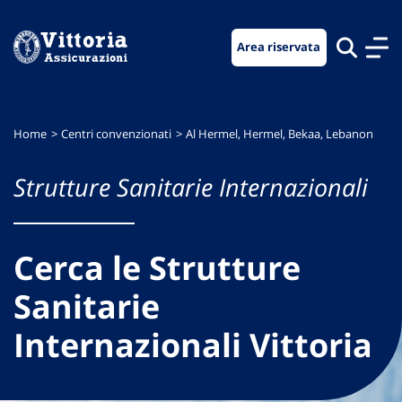
Vai
Vai
Vai
al
al
al
Area riservata
menu
contenuto
footer
di
principale
navigazione
Home
Centri convenzionati
Al Hermel, Hermel, Bekaa, Lebanon
Strutture Sanitarie Internazionali
Cerca le Strutture
Sanitarie
Internazionali Vittoria