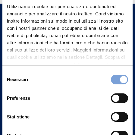
Utilizziamo i cookie per personalizzare contenuti ed
un nostro Agente.
annunci e per analizzare il nostro traffico. Condividiamo
inoltre informazioni sul modo in cui utilizza il nostro sito
Contattaci
con i nostri partner che si occupano di analisi dei dati
web e di pubblicità, i quali potrebbero combinarle con
altre informazioni che ha fornito loro o che hanno raccolto
dal suo utilizzo dei loro servizi. Maggiori informazioni su
quali cookie utilizziamo nella sezione Dettagli. Scopra di
più su chi siamo, come può contattarci e come trattiamo i
dati personali nella nostra Informativa sulla privacy che
Selezione
può trovare nel footer del sito nella sezione "Informativa
Necessari
del
Privacy del sito".
consenso
Preferenze
Statistiche
Vittoria Assicurazioni S.p.A.
Via Ignazio Gardella, 2
20149 Milano