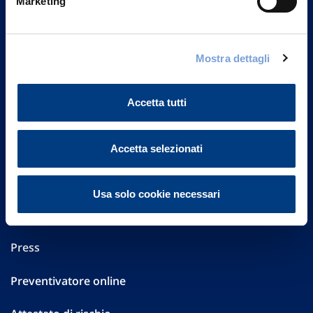
Marketing
Part. IVA 01329510158
FAQ
Mostra dettagli
Governance
Accetta tutti
Investor Relations
Altre informazioni
Accetta selezionati
Sostenibilità
Usa solo cookie necessari
Performances
Press
Preventivatore online