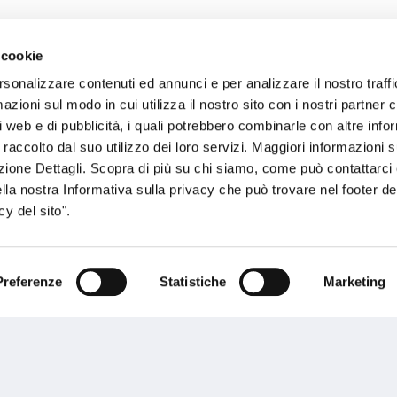
 cookie
sogno di informazioni?
rsonalizzare contenuti ed annunci e per analizzare il nostro traffi
zioni sul modo in cui utilizza il nostro sito con i nostri partner c
genzia più vicina a te e parla con un
C
i web e di pubblicità, i quali potrebbero combinarle con altre inf
ente.
 raccolto dal suo utilizzo dei loro servizi. Maggiori informazioni s
ezione Dettagli. Scopra di più su chi siamo, come può contattarc
ella nostra Informativa sulla privacy che può trovare nel footer del
y del sito".
Preferenze
Statistiche
Marketing
Performances
rnance
Press