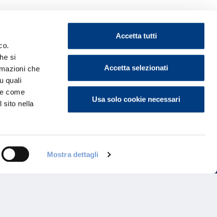
Accetta tutti
co.
he si
ontattaci
Accetta selezionati
ormazioni che
u quali
i e come
Usa solo cookie necessari
 sito nella
Mostra dettagli
Programma di Fidelizzazione
Reclami