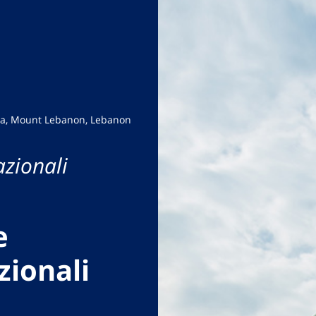
da, Mount Lebanon, Lebanon
azionali
e
zionali