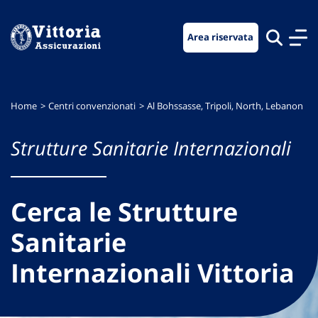
Vai
Vai
Vai
al
al
al
Area riservata
menu
contenuto
footer
di
principale
navigazione
Home
Centri convenzionati
Al Bohssasse, Tripoli, North, Lebanon
Strutture Sanitarie Internazionali
Cerca le Strutture
Sanitarie
Internazionali Vittoria