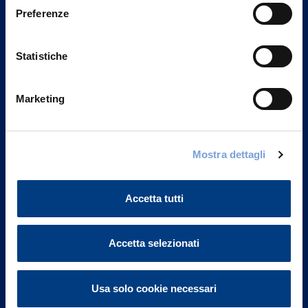
Preferenze
Statistiche
Marketing
Mostra dettagli
Vittoria Assicurazioni S.p.A.
Via Ignazio Gardella, 2
20149 Milano
Accetta tutti
Part. IVA 01329510158
FAQ
Accetta selezionati
Governance
Usa solo cookie necessari
Investor Relations