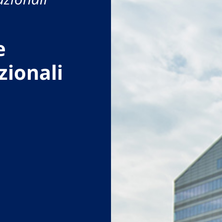
e
zionali