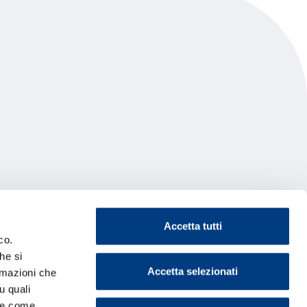
Accetta tutti
co.
he si
Accetta selezionati
ormazioni che
u quali
i e come