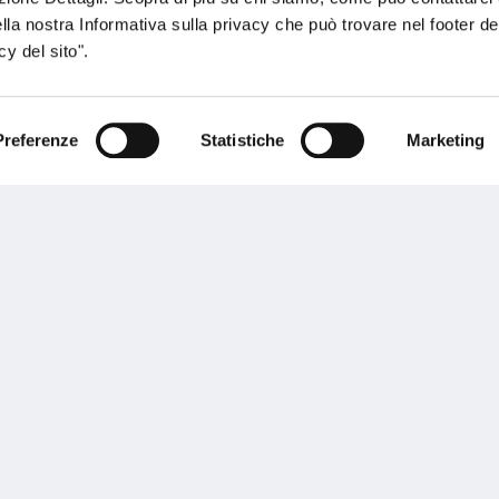
ella nostra Informativa sulla privacy che può trovare nel footer del
y del sito".
Preferenze
Statistiche
Marketing
sogno di informazioni?
genzia più vicina a te e parla con un
C
ente.