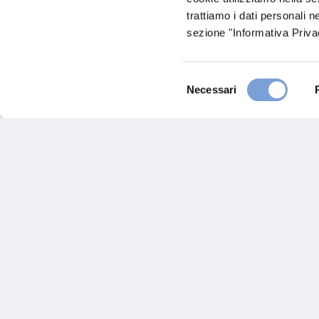
Polyclinique Du Souss
trattiamo i dati personali n
sezione "Informativa Privac
Avenue Abderrahim Bouabid, Agadir
Agadir (0C)
Indicazioni
Selezione
Necessari
del
consenso
Hai bi
Trova l'A
nostro Ag