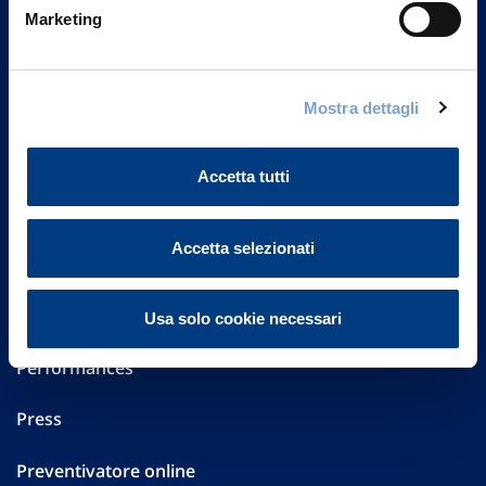
Via Ignazio Gardella, 2
Marketing
20149 Milano
Part. IVA 01329510158
FAQ
Mostra dettagli
Governance
Accetta tutti
Investor Relations
Accetta selezionati
Altre informazioni
Sostenibilità
Usa solo cookie necessari
Performances
Press
Preventivatore online