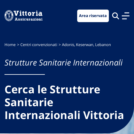
Vai
Vai
Vai
al
al
al
Area riservata
menu
contenuto
footer
di
principale
navigazione
Home
Centri convenzionati
Adonis, Keserwan, Lebanon
Strutture Sanitarie Internazionali
Cerca le Strutture
Sanitarie
Internazionali Vittoria