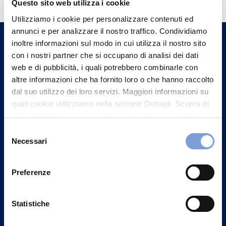
informazioni?
Questo sito web utilizza i cookie
Trova l'Agenzia più vicina a te e parla con
Utilizziamo i cookie per personalizzare contenuti ed
un nostro Agente.
annunci e per analizzare il nostro traffico. Condividiamo
inoltre informazioni sul modo in cui utilizza il nostro sito
con i nostri partner che si occupano di analisi dei dati
Contattaci
web e di pubblicità, i quali potrebbero combinarle con
altre informazioni che ha fornito loro o che hanno raccolto
dal suo utilizzo dei loro servizi. Maggiori informazioni su
quali cookie utilizziamo nella sezione Dettagli. Scopra di
più su chi siamo, come può contattarci e come trattiamo i
dati personali nella nostra Informativa sulla privacy che
Selezione
può trovare nel footer del sito nella sezione "Informativa
Necessari
del
Privacy del sito".
consenso
Preferenze
Statistiche
Vittoria Assicurazioni S.p.A.