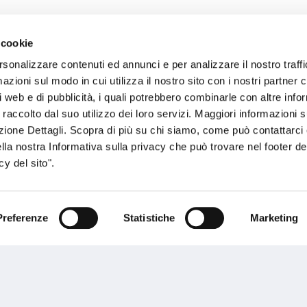
 cookie
sogno di informazioni?
rsonalizzare contenuti ed annunci e per analizzare il nostro traffi
zioni sul modo in cui utilizza il nostro sito con i nostri partner c
genzia più vicina a te e parla con un
C
i web e di pubblicità, i quali potrebbero combinarle con altre inf
ente.
 raccolto dal suo utilizzo dei loro servizi. Maggiori informazioni s
ezione Dettagli. Scopra di più su chi siamo, come può contattarc
ella nostra Informativa sulla privacy che può trovare nel footer del
y del sito".
Preferenze
Statistiche
Marketing
Performances
rnance
Press