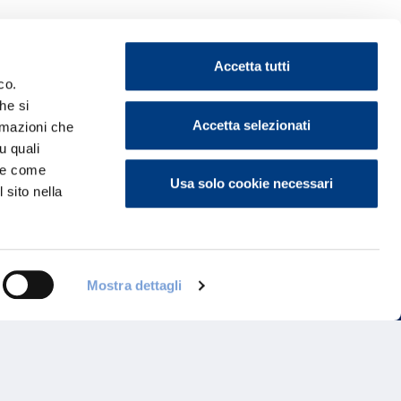
Accetta tutti
co.
he si
ontattaci
Accetta selezionati
ormazioni che
u quali
i e come
Usa solo cookie necessari
 sito nella
Mostra dettagli
Programma di Fidelizzazione
Reclami