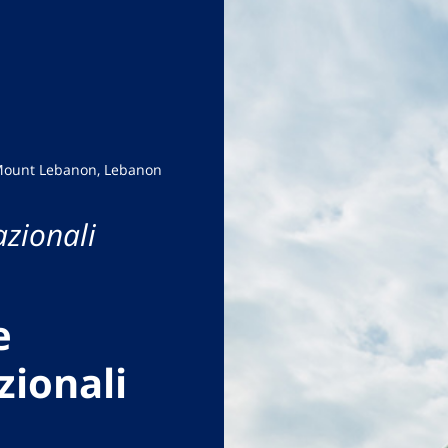
Mount Lebanon, Lebanon
azionali
e
zionali