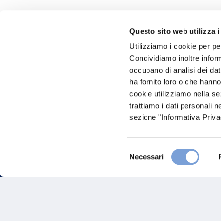
Questo sito web utilizza i
Hai bi
Utilizziamo i cookie per pe
Condividiamo inoltre informa
Trova l'A
occupano di analisi dei dat
nostro Ag
ha fornito loro o che hanno
cookie utilizziamo nella s
trattiamo i dati personali n
sezione "Informativa Privac
Selezione
Necessari
del
consenso
FAQ
Gove