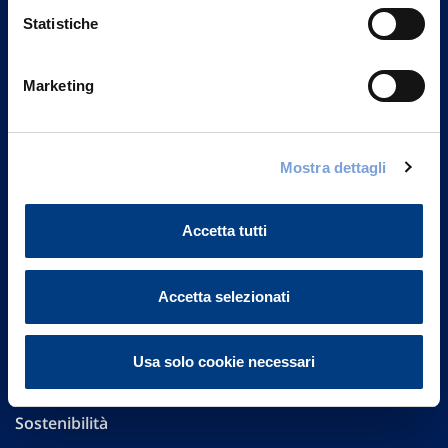
Statistiche
Marketing
Vittoria Assicurazioni S.p.A.
Via Ignazio Gardella, 2
20149 Milano
Mostra dettagli
Part. IVA 01329510158
FAQ
Accetta tutti
Governance
Accetta selezionati
Investor Relations
Usa solo cookie necessari
Altre informazioni
Sostenibilità