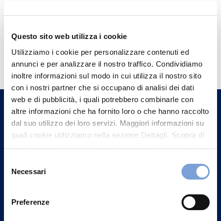
Questo sito web utilizza i cookie
Hai bisogno di
Utilizziamo i cookie per personalizzare contenuti ed
informazioni?
annunci e per analizzare il nostro traffico. Condividiamo
inoltre informazioni sul modo in cui utilizza il nostro sito
Trova l'Agenzia più vicina a te e parla con
con i nostri partner che si occupano di analisi dei dati
un nostro Agente.
web e di pubblicità, i quali potrebbero combinarle con
altre informazioni che ha fornito loro o che hanno raccolto
Contattaci
dal suo utilizzo dei loro servizi. Maggiori informazioni su
quali cookie utilizziamo nella sezione Dettagli. Scopra di
più su chi siamo, come può contattarci e come trattiamo i
dati personali nella nostra Informativa sulla privacy che
Selezione
può trovare nel footer del sito nella sezione "Informativa
Necessari
del
Privacy del sito".
consenso
Preferenze