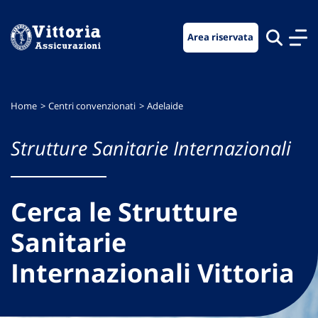
Vai
Vai
Vai
al
al
al
Area riservata
menu
contenuto
footer
di
principale
navigazione
Home
Centri convenzionati
Adelaide
Strutture Sanitarie Internazionali
Cerca le Strutture
Sanitarie
Internazionali Vittoria