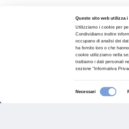
Questo sito web utilizza i
Hai bi
Utilizziamo i cookie per pe
Condividiamo inoltre informa
Trova l'A
occupano di analisi dei dat
nostro Ag
ha fornito loro o che hanno
cookie utilizziamo nella s
trattiamo i dati personali n
sezione "Informativa Privac
Selezione
Necessari
del
consenso
FAQ
Gove