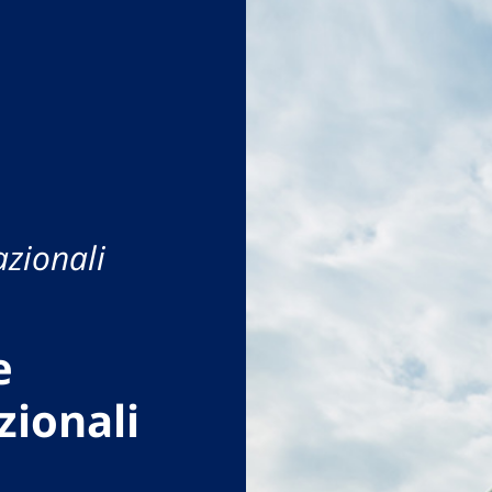
azionali
e
zionali