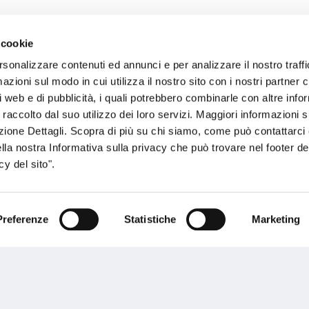
 cookie
sogno di informazioni?
rsonalizzare contenuti ed annunci e per analizzare il nostro traffi
zioni sul modo in cui utilizza il nostro sito con i nostri partner c
genzia più vicina a te e parla con un
C
i web e di pubblicità, i quali potrebbero combinarle con altre inf
ente.
 raccolto dal suo utilizzo dei loro servizi. Maggiori informazioni s
ezione Dettagli. Scopra di più su chi siamo, come può contattarc
ella nostra Informativa sulla privacy che può trovare nel footer del
y del sito".
Preferenze
Statistiche
Marketing
Performances
rnance
Press