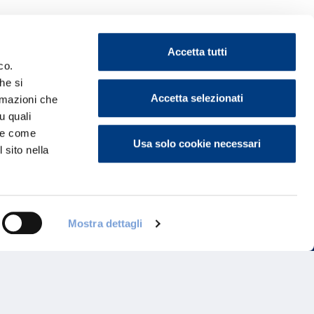
Accetta tutti
co.
he si
ontattaci
Accetta selezionati
ormazioni che
u quali
i e come
Usa solo cookie necessari
 sito nella
Mostra dettagli
Programma di Fidelizzazione
Reclami