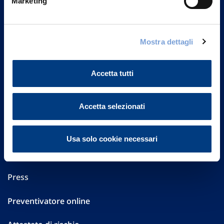
Marketing
Part. IVA 01329510158
FAQ
Mostra dettagli
Governance
Accetta tutti
Investor Relations
Altre informazioni
Accetta selezionati
Sostenibilità
Usa solo cookie necessari
Performances
Press
Preventivatore online