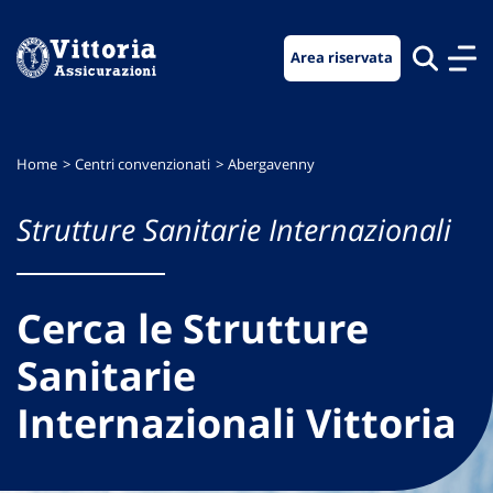
Vai
Vai
Vai
al
al
al
Area riservata
menu
contenuto
footer
di
principale
navigazione
Home
Centri convenzionati
Abergavenny
Strutture Sanitarie Internazionali
Cerca le Strutture
Sanitarie
Internazionali Vittoria