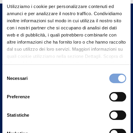
Utilizziamo i cookie per personalizzare contenuti ed
un nostro Agente.
annunci e per analizzare il nostro traffico. Condividiamo
inoltre informazioni sul modo in cui utilizza il nostro sito
Contattaci
con i nostri partner che si occupano di analisi dei dati
web e di pubblicità, i quali potrebbero combinarle con
altre informazioni che ha fornito loro o che hanno raccolto
dal suo utilizzo dei loro servizi. Maggiori informazioni su
quali cookie utilizziamo nella sezione Dettagli. Scopra di
più su chi siamo, come può contattarci e come trattiamo i
dati personali nella nostra Informativa sulla privacy che
Selezione
può trovare nel footer del sito nella sezione "Informativa
Necessari
del
Privacy del sito".
consenso
Preferenze
Statistiche
Vittoria Assicurazioni S.p.A.
Via Ignazio Gardella, 2
20149 Milano