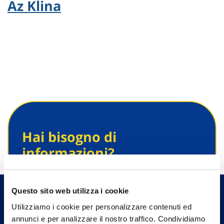
Az Klina
Hai bisogno di
informazioni?
Trova l'Agenzia più vicina a te e parla con
un nostro Agente.
Questo sito web utilizza i cookie
Utilizziamo i cookie per personalizzare contenuti ed
Contattaci
annunci e per analizzare il nostro traffico. Condividiamo