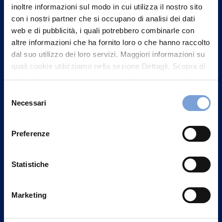
inoltre informazioni sul modo in cui utilizza il nostro sito
con i nostri partner che si occupano di analisi dei dati
web e di pubblicità, i quali potrebbero combinarle con
altre informazioni che ha fornito loro o che hanno raccolto
dal suo utilizzo dei loro servizi. Maggiori informazioni su
quali cookie utilizziamo nella sezione Dettagli. Scopra di
più su chi siamo, come può contattarci e come trattiamo i
dati personali nella nostra Informativa sulla privacy che
Selezione
può trovare nel footer del sito nella sezione "Informativa
Necessari
del
Privacy del sito".
consenso
Preferenze
Vittoria Assicurazioni S.p.A.
Via Ignazio Gardella, 2
20149 Milano
Statistiche
Part. IVA 01329510158
Marketing
FAQ