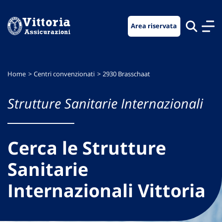
Vai
Vai
Vai
al
al
al
Area riservata
menu
contenuto
footer
di
principale
navigazione
Home
Centri convenzionati
2930 Brasschaat
Strutture Sanitarie Internazionali
Cerca le Strutture
Sanitarie
Internazionali Vittoria