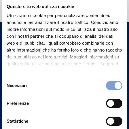
Hai bisogno di
Questo sito web utilizza i cookie
informazioni?
Utilizziamo i cookie per personalizzare contenuti ed
Trova l'Agenzia più vicina a te e parla con
annunci e per analizzare il nostro traffico. Condividiamo
un nostro Agente.
inoltre informazioni sul modo in cui utilizza il nostro sito
con i nostri partner che si occupano di analisi dei dati
Contattaci
web e di pubblicità, i quali potrebbero combinarle con
altre informazioni che ha fornito loro o che hanno raccolto
dal suo utilizzo dei loro servizi. Maggiori informazioni su
quali cookie utilizziamo nella sezione Dettagli. Scopra di
più su chi siamo, come può contattarci e come trattiamo i
dati personali nella nostra Informativa sulla privacy che
Selezione
può trovare nel footer del sito nella sezione "Informativa
Necessari
del
Privacy del sito".
consenso
Preferenze
Statistiche