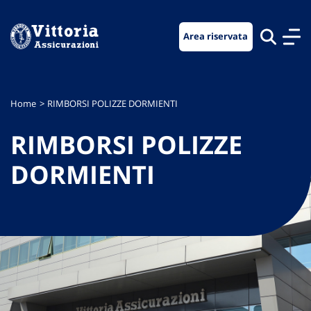
Vai
Vai
Vai
al
al
al
Area riservata
menu
contenuto
footer
di
principale
navigazione
Home
RIMBORSI POLIZZE DORMIENTI
RIMBORSI POLIZZE
DORMIENTI