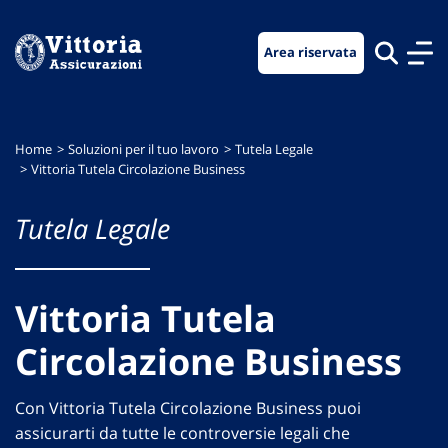
Vai
Vai
Vai
al
al
al
Area riservata
menu
contenuto
footer
di
principale
navigazione
Home
Soluzioni per il tuo lavoro
Tutela Legale
Vittoria Tutela Circolazione Business
Tutela Legale
Vittoria Tutela
Circolazione Business
Con Vittoria Tutela Circolazione Business puoi
assicurarti da tutte le controversie legali che