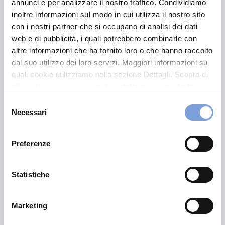
annunci e per analizzare il nostro traffico. Condividiamo
inoltre informazioni sul modo in cui utilizza il nostro sito
con i nostri partner che si occupano di analisi dei dati
web e di pubblicità, i quali potrebbero combinarle con
altre informazioni che ha fornito loro o che hanno raccolto
dal suo utilizzo dei loro servizi. Maggiori informazioni su
quali cookie utilizziamo nella sezione Dettagli. Scopra di
Le nostre soluzioni
più su chi siamo, come può contattarci e come trattiamo i
dati personali nella nostra Informativa sulla privacy che
Selezione
può trovare nel footer del sito nella sezione "Informativa
Necessari
del
Privacy del sito".
consenso
Preferenze
Statistiche
Marketing
Vittoria Tutela in Azienda