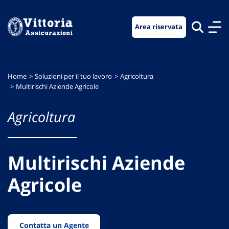
Vai
Vai
Vai
al
al
al
Area riservata
menu
contenuto
footer
di
principale
navigazione
Home
Soluzioni per il tuo lavoro
Agricoltura
Multirischi Aziende Agricole
Agricoltura
Multirischi Aziende
Agricole
Contatta un Agente