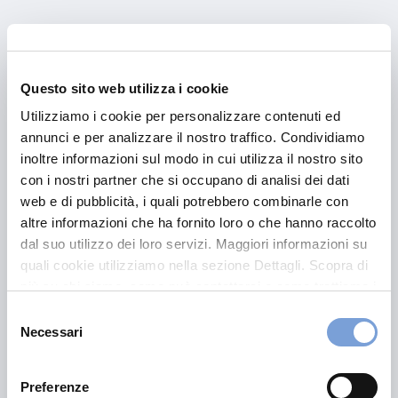
Prima della sottoscrizione leggere il set informativo.
Questo sito web utilizza i cookie
Utilizziamo i cookie per personalizzare contenuti ed
annunci e per analizzare il nostro traffico. Condividiamo
inoltre informazioni sul modo in cui utilizza il nostro sito
con i nostri partner che si occupano di analisi dei dati
web e di pubblicità, i quali potrebbero combinarle con
Visualizza il set
altre informazioni che ha fornito loro o che hanno raccolto
dal suo utilizzo dei loro servizi. Maggiori informazioni su
informativo
quali cookie utilizziamo nella sezione Dettagli. Scopra di
più su chi siamo, come può contattarci e come trattiamo i
dati personali nella nostra Informativa sulla privacy che
Selezione
può trovare nel footer del sito nella sezione "Informativa
Necessari
del
Privacy del sito".
consenso
Preferenze