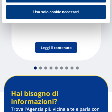
Vittoria con te – Aziende e
Usa solo cookie necessari
Artigiani
Leggi il contenuto
Scopri tutte le proposte
Hai bisogno di
informazioni?
Trova l'Agenzia più vicina a te e parla con