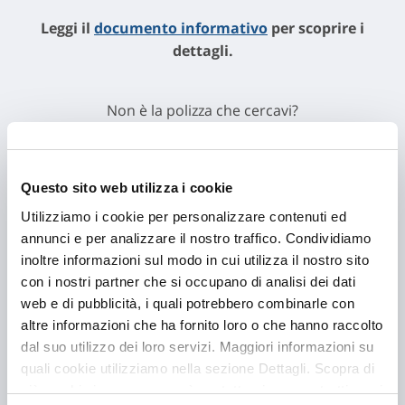
Leggi il
documento informativo
per scoprire i
dettagli.
Non è la polizza che cercavi?
Scopri tutte le
soluzioni legate al tuo lavoro
e tutte le
soluzioni per la tua salute
.
Questo sito web utilizza i cookie
Prima della sottoscrizione leggere il set informativo.
Utilizziamo i cookie per personalizzare contenuti ed
annunci e per analizzare il nostro traffico. Condividiamo
inoltre informazioni sul modo in cui utilizza il nostro sito
con i nostri partner che si occupano di analisi dei dati
web e di pubblicità, i quali potrebbero combinarle con
altre informazioni che ha fornito loro o che hanno raccolto
dal suo utilizzo dei loro servizi. Maggiori informazioni su
quali cookie utilizziamo nella sezione Dettagli. Scopra di
più su chi siamo, come può contattarci e come trattiamo i