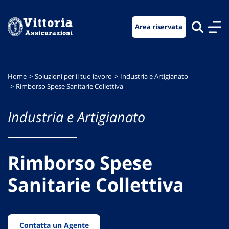
Vai
Vai
Vai
al
al
al
Area riservata
menu
contenuto
footer
di
principale
navigazione
Home
Soluzioni per il tuo lavoro
Industria e Artigianato
Rimborso Spese Sanitarie Collettiva
Industria e Artigianato
Rimborso Spese
Sanitarie Collettiva
Contatta un Agente