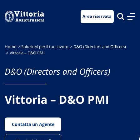
Vai
Vai
Vai
al
al
al
Area riservata
menu
contenuto
footer
di
principale
navigazione
Home
Soluzioni per il tuo lavoro
D&O (Directors and Officers)
Vittoria – D&O PMI
D&O (Directors and Officers)
Vittoria – D&O PMI
Contatta un Agente