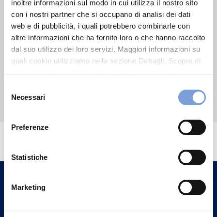
inoltre informazioni sul modo in cui utilizza il nostro sito
con i nostri partner che si occupano di analisi dei dati
web e di pubblicità, i quali potrebbero combinarle con
altre informazioni che ha fornito loro o che hanno raccolto
Visualizza il set
dal suo utilizzo dei loro servizi. Maggiori informazioni su
informativo
quali cookie utilizziamo nella sezione Dettagli. Scopra di
più su chi siamo, come può contattarci e come trattiamo i
dati personali nella nostra Informativa sulla privacy che
Selezione
può trovare nel footer del sito nella sezione "Informativa
Necessari
del
Privacy del sito".
consenso
Hai bisogno di
Preferenze
informazioni?
Trova l'Agenzia più vicina a te e parla con
Statistiche
un nostro Agente.
Marketing
Contattaci