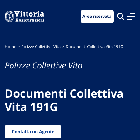
Vai
Vai
Vai
al
al
al
Area riservata
menu
contenuto
footer
di
principale
navigazione
Home
Polizze Collettive Vita
Documenti Collettiva Vita 191G
Polizze Collettive Vita
Documenti Collettiva
Vita 191G
Contatta un Agente