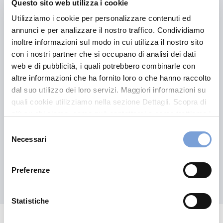
Questo sito web utilizza i cookie
Utilizziamo i cookie per personalizzare contenuti ed
annunci e per analizzare il nostro traffico. Condividiamo
inoltre informazioni sul modo in cui utilizza il nostro sito
Documenti Collettiva Vita 192Y
con i nostri partner che si occupano di analisi dei dati
web e di pubblicità, i quali potrebbero combinarle con
altre informazioni che ha fornito loro o che hanno raccolto
dal suo utilizzo dei loro servizi. Maggiori informazioni su
quali cookie utilizziamo nella sezione Dettagli. Scopra di
più su chi siamo, come può contattarci e come trattiamo i
Leggi il contenuto
dati personali nella nostra Informativa sulla privacy che
Selezione
può trovare nel footer del sito nella sezione "Informativa
Necessari
del
Privacy del sito".
consenso
Preferenze
Scopri tutte le proposte
Statistiche
Hai bisogno di
informazioni?