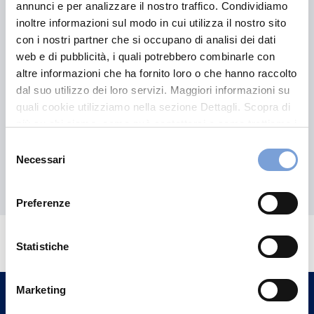
imbarcazioni per Touring Club
annunci e per analizzare il nostro traffico. Condividiamo
Italiano
inoltre informazioni sul modo in cui utilizza il nostro sito
con i nostri partner che si occupano di analisi dei dati
web e di pubblicità, i quali potrebbero combinarle con
altre informazioni che ha fornito loro o che hanno raccolto
Leggi il contenuto
dal suo utilizzo dei loro servizi. Maggiori informazioni su
quali cookie utilizziamo nella sezione Dettagli. Scopra di
più su chi siamo, come può contattarci e come trattiamo i
dati personali nella nostra Informativa sulla privacy che
Selezione
può trovare nel footer del sito nella sezione "Informativa
Necessari
del
Privacy del sito".
Scopri tutte le proposte
consenso
Preferenze
Hai bisogno di
informazioni?
Statistiche
Trova l'Agenzia più vicina a te e parla con
un nostro Agente.
Marketing