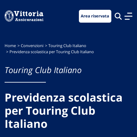
Vai
Vai
Vai
al
al
al
Area riservata
menu
contenuto
footer
di
principale
navigazione
Home
Convenzioni
Touring Club Italiano
Previdenza scolastica per Touring Club Italiano
Touring Club Italiano
Previdenza scolastica
per Touring Club
Italiano