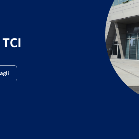
 TCI
agli