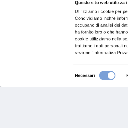
Questo sito web utilizza i
Utilizziamo i cookie per pe
Condividiamo inoltre informa
occupano di analisi dei dat
ha fornito loro o che hanno
cookie utilizziamo nella s
trattiamo i dati personali n
Vittoria Tutela Condominio
sezione "Informativa Privac
Selezione
Necessari
del
consenso
Leggi il contenuto
Hai bisogno