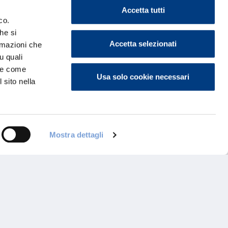
Accetta tutti
co.
he si
Accetta selezionati
ormazioni che
u quali
i e come
Usa solo cookie necessari
 sito nella
Documenti Collettiva Vita
Vittori
112F
Protezi
Mostra dettagli
Leggi il contenuto
L
 un Agente