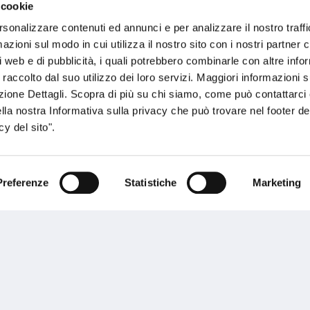
 cookie
rsonalizzare contenuti ed annunci e per analizzare il nostro traffi
zioni sul modo in cui utilizza il nostro sito con i nostri partner c
i web e di pubblicità, i quali potrebbero combinarle con altre inf
 raccolto dal suo utilizzo dei loro servizi. Maggiori informazioni s
ezione Dettagli. Scopra di più su chi siamo, come può contattarc
ella nostra Informativa sulla privacy che può trovare nel footer del
Helpet
y del sito".
Preferenze
Statistiche
Marketing
Leggi il contenuto
 di informazioni sui nostri prodotti?
Parla con
Scopri tutte le proposte