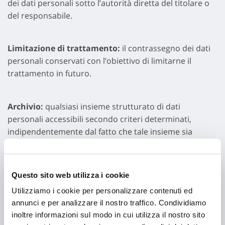
dei dati personali sotto l’autorità diretta del titolare o
del responsabile.
Limitazione di trattamento:
il contrassegno dei dati
personali conservati con l’obiettivo di limitarne il
trattamento in futuro.
Archivio:
qualsiasi insieme strutturato di dati
personali accessibili secondo criteri determinati,
indipendentemente dal fatto che tale insieme sia
centralizzato, decentralizzato o ripartito in modo
funzionale o geografico.
Questo sito web utilizza i cookie
Consenso al trattamento:
qualsiasi manifestazione di
Utilizziamo i cookie per personalizzare contenuti ed
volontà libera, specifica, informata e inequivocabile
annunci e per analizzare il nostro traffico. Condividiamo
dell’interessato, con la quale lo stesso manifesta il
inoltre informazioni sul modo in cui utilizza il nostro sito