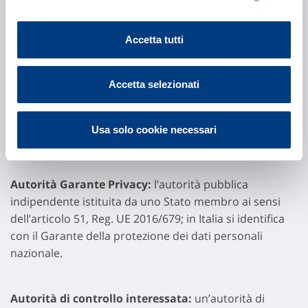
dati dattiloscopici (ad es. dati relativi alla firma
grafometrica).
Accetta tutti
Dati relativi alla salute:
i dati personali attinenti alla
Accetta selezionati
salute fisica o mentale di una persona fisica, compresa
la prestazione di servizi di assistenza sanitaria, che
rivelano informazioni relative allo stato di salute (ad es.
Usa solo cookie necessari
cartelle sanitarie, referti medici).
Autorità Garante Privacy:
l’autorità pubblica
indipendente istituita da uno Stato membro ai sensi
dell’articolo 51, Reg. UE 2016/679; in Italia si identifica
con il Garante della protezione dei dati personali
nazionale.
Autorità di controllo interessata:
un’autorità di