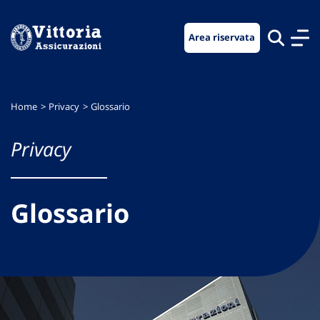
Vai
Vai
Vai
al
al
al
Area riservata
menu
contenuto
footer
di
principale
navigazione
Home
Privacy
Glossario
Privacy
Glossario