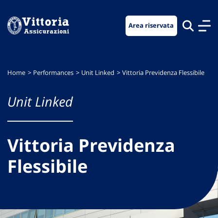
Vai
Vai
Vai
al
al
al
Area riservata
menu
contenuto
footer
di
principale
navigazione
Home
Performances
Unit Linked
Vittoria Previdenza Flessibile
Unit Linked
Vittoria Previdenza
Flessibile