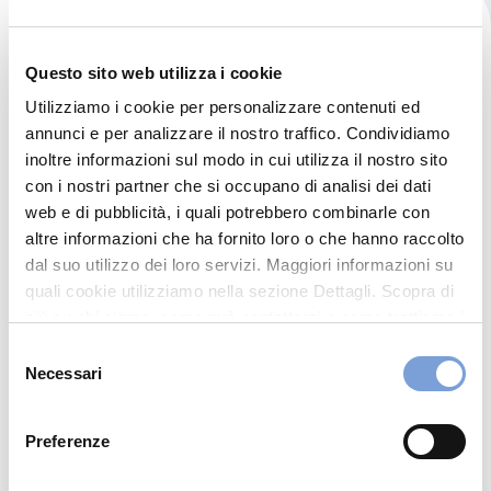
Questo sito web utilizza i cookie
Utilizziamo i cookie per personalizzare contenuti ed
annunci e per analizzare il nostro traffico. Condividiamo
inoltre informazioni sul modo in cui utilizza il nostro sito
Visualizza i relativi
con i nostri partner che si occupano di analisi dei dati
documenti
web e di pubblicità, i quali potrebbero combinarle con
altre informazioni che ha fornito loro o che hanno raccolto
dal suo utilizzo dei loro servizi. Maggiori informazioni su
quali cookie utilizziamo nella sezione Dettagli. Scopra di
più su chi siamo, come può contattarci e come trattiamo i
dati personali nella nostra Informativa sulla privacy che
Selezione
può trovare nel footer del sito nella sezione "Informativa
Necessari
del
Privacy del sito".
consenso
Preferenze