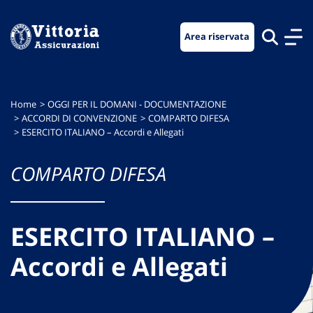
Vai
Vai
Vai
al
al
al
Area riservata
menu
contenuto
footer
di
principale
navigazione
Home
OGGI PER IL DOMANI - DOCUMENTAZIONE
ACCORDI DI CONVENZIONE
COMPARTO DIFESA
ESERCITO ITALIANO – Accordi e Allegati
COMPARTO DIFESA
ESERCITO ITALIANO –
Accordi e Allegati