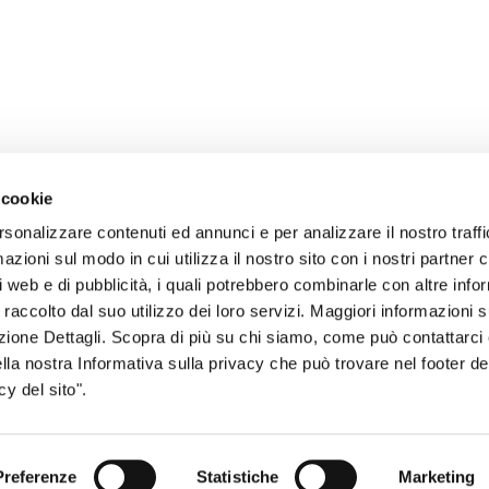
 cookie
rsonalizzare contenuti ed annunci e per analizzare il nostro traffi
zioni sul modo in cui utilizza il nostro sito con i nostri partner c
i web e di pubblicità, i quali potrebbero combinarle con altre inf
sogno di informazioni?
 raccolto dal suo utilizzo dei loro servizi. Maggiori informazioni s
ezione Dettagli. Scopra di più su chi siamo, come può contattarc
genzia più vicina a te e parla con un
C
ella nostra Informativa sulla privacy che può trovare nel footer del
ente.
y del sito".
Preferenze
Statistiche
Marketing