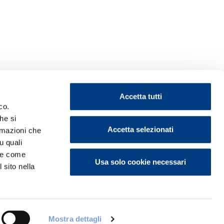
Accetta tutti
co.
he si
Accetta selezionati
ormazioni che
u quali
i e come
ontattaci
Usa solo cookie necessari
 sito nella
Mostra dettagli