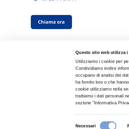
Chiama ora
Questo sito web utilizza i
Utilizziamo i cookie per pe
Condividiamo inoltre informa
occupano di analisi dei dat
Hai bi
ha fornito loro o che hanno
cookie utilizziamo nella s
Trova l'A
trattiamo i dati personali n
nostro Ag
sezione "Informativa Privac
Selezione
Necessari