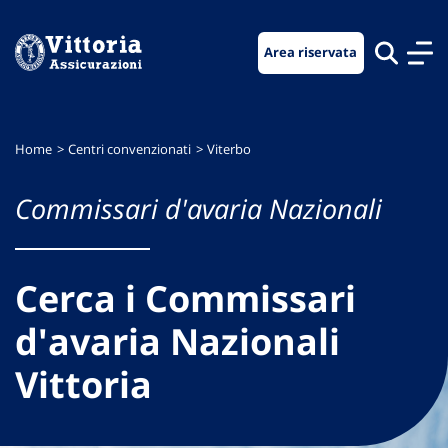
Vai
Vai
Vai
al
al
al
Area riservata
menu
contenuto
footer
di
principale
navigazione
Home
Centri convenzionati
Viterbo
Commissari d'avaria Nazionali
Cerca i Commissari
d'avaria Nazionali
Vittoria