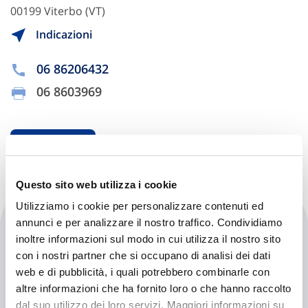
00199 Viterbo (VT)
Indicazioni
06 86206432
06 8603969
Chiama ora
Questo sito web utilizza i cookie
Utilizziamo i cookie per personalizzare contenuti ed
Tecnomarine Engineering &
annunci e per analizzare il nostro traffico. Condividiamo
inoltre informazioni sul modo in cui utilizza il nostro sito
Consulting Srl
con i nostri partner che si occupano di analisi dei dati
web e di pubblicità, i quali potrebbero combinarle con
Via Pierfranco Bonetti, 88/90
altre informazioni che ha fornito loro o che hanno raccolto
00128 Viterbo (VT)
dal suo utilizzo dei loro servizi. Maggiori informazioni su