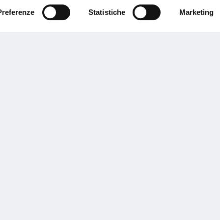
Preferenze
Statistiche
Marketing
Performances
rnance
Press
tor Relations
Preventivatore online
 informazioni
Attestato di rischio
ibilità
Assistenza clienti