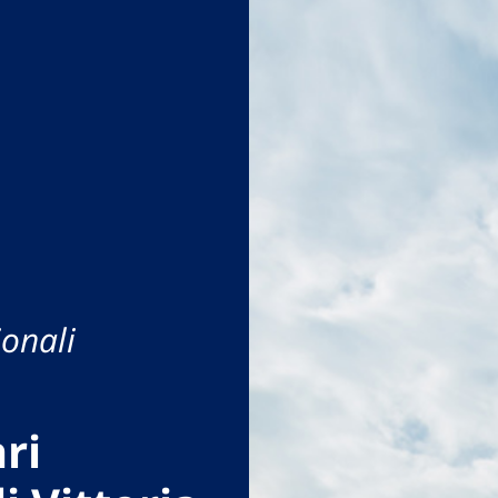
onali
ri