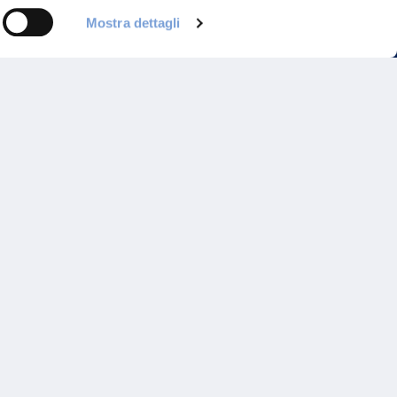
Mostra dettagli
Programma di Fidelizzazione
Reclami
Inadempimenti AAS
Parità di trattamento
Prodotti Partner e Specialisti
Rami Preferiti