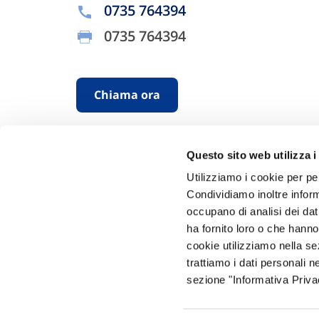
0735 764394
0735 764394
Chiama ora
Questo sito web utilizza i
Utilizziamo i cookie per pe
Condividiamo inoltre informa
occupano di analisi dei dat
ha fornito loro o che hanno
Hai bi
cookie utilizziamo nella s
trattiamo i dati personali n
Trova l'A
sezione "Informativa Privac
nostro Ag