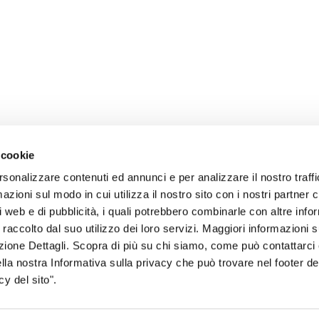
 cookie
rsonalizzare contenuti ed annunci e per analizzare il nostro traffi
zioni sul modo in cui utilizza il nostro sito con i nostri partner c
i web e di pubblicità, i quali potrebbero combinarle con altre inf
 raccolto dal suo utilizzo dei loro servizi. Maggiori informazioni s
sogno di informazioni?
ezione Dettagli. Scopra di più su chi siamo, come può contattarc
ella nostra Informativa sulla privacy che può trovare nel footer del
genzia più vicina a te e parla con un
C
y del sito".
ente.