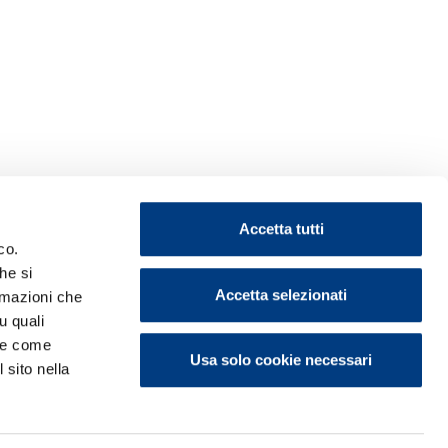
Accetta tutti
co.
he si
Accetta selezionati
ormazioni che
u quali
i e come
Usa solo cookie necessari
 sito nella
ontattaci