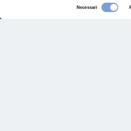
Selezione
Necessari
del
consenso
FAQ
Gove
Vittoria Assicurazioni S.p.A.
Via Ignazio Gardella, 2
Inves
20149 Milano
Part. IVA 01329510158
Altre
Sosten