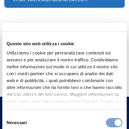
Questo sito web utilizza i cookie
Utilizziamo i cookie per personalizzare contenuti ed
annunci e per analizzare il nostro traffico. Condividiamo
inoltre informazioni sul modo in cui utilizza il nostro sito
Hai bisogno di
con i nostri partner che si occupano di analisi dei dati
web e di pubblicità, i quali potrebbero combinarle con
informazioni?
altre informazioni che ha fornito loro o che hanno raccolto
Trova l'Agenzia più vicina a te e parla con
dal suo utilizzo dei loro servizi. Maggiori informazioni su
un nostro Agente.
quali cookie utilizziamo nella sezione Dettagli. Scopra di
più su chi siamo, come può contattarci e come trattiamo i
dati personali nella nostra Informativa sulla privacy che
Contattaci
Selezione
può trovare nel footer del sito nella sezione "Informativa
Necessari
del
Privacy del sito".