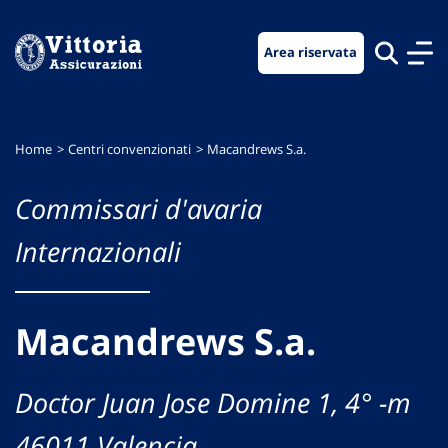
Vai
Vai
Vai
al
al
al
Area riservata
menu
contenuto
footer
di
principale
navigazione
Home
Centri convenzionati
Macandrews S.a.
Commissari d'avaria
Internazionali
Macandrews S.a.
Doctor Juan Jose Domine 1, 4° -m
46011 Valencia