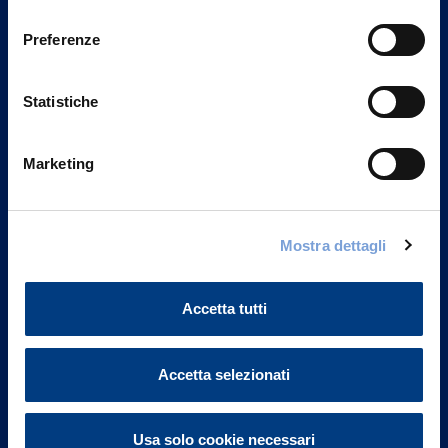
consenso
Preferenze
Statistiche
Marketing
Mostra dettagli
Vittoria Assicurazioni S.p.A.
Via Ignazio Gardella, 2
Accetta tutti
20149 Milano
Part. IVA 01329510158
Accetta selezionati
FAQ
Governance
Usa solo cookie necessari