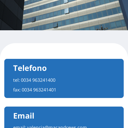
Telefono
tel:
0034 963241400
fax: 0034 963241401
Email
email:
valencia@macandrews.com