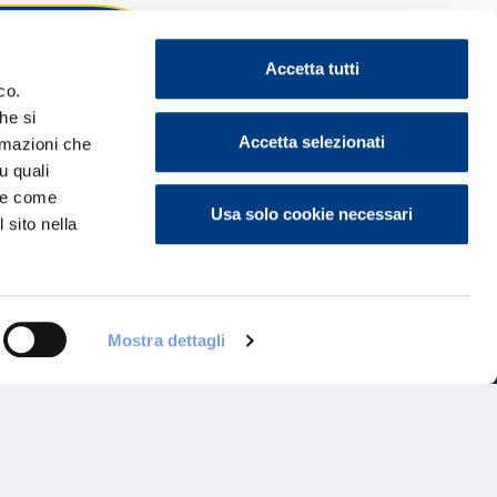
Accetta tutti
co.
he si
ontattaci
Accetta selezionati
ormazioni che
u quali
i e come
Usa solo cookie necessari
 sito nella
Mostra dettagli
Programma di Fidelizzazione
Reclami