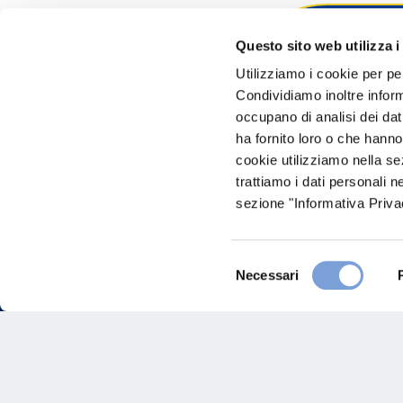
Questo sito web utilizza i
Hai bi
Utilizziamo i cookie per pe
Condividiamo inoltre informa
Trova l'A
occupano di analisi dei dat
nostro Ag
ha fornito loro o che hanno
cookie utilizziamo nella s
trattiamo i dati personali n
sezione "Informativa Privac
Selezione
Necessari
del
consenso
FAQ
Gove
Vittoria Assicurazioni S.p.A.