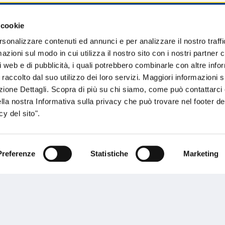
 cookie
sogno di informazioni?
rsonalizzare contenuti ed annunci e per analizzare il nostro traffi
zioni sul modo in cui utilizza il nostro sito con i nostri partner c
genzia più vicina a te e parla con un
C
i web e di pubblicità, i quali potrebbero combinarle con altre inf
ente.
 raccolto dal suo utilizzo dei loro servizi. Maggiori informazioni s
ezione Dettagli. Scopra di più su chi siamo, come può contattarc
ella nostra Informativa sulla privacy che può trovare nel footer del
y del sito".
Preferenze
Statistiche
Marketing
Performances
rnance
Press