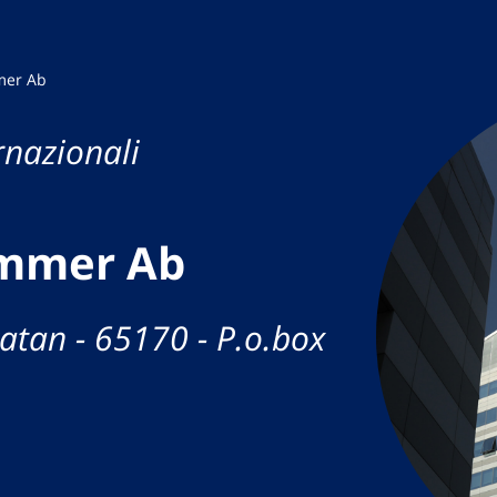
mer Ab
rnazionali
mmer Ab
gatan - 65170 - P.o.box