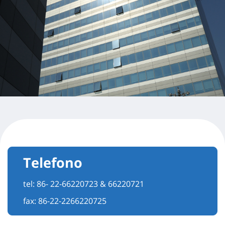
Telefono
tel:
86- 22-66220723 & 66220721
fax: 86-22-2266220725