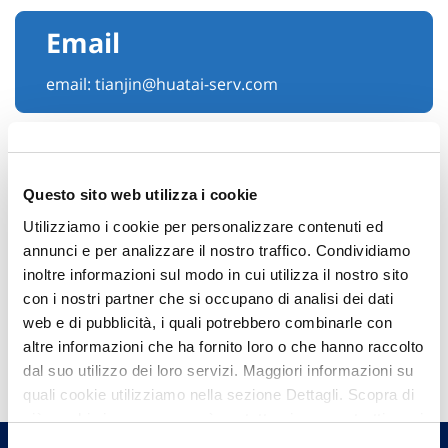
Email
email:
tianjin@huatai-serv.com
Questo sito web utilizza i cookie
Utilizziamo i cookie per personalizzare contenuti ed
annunci e per analizzare il nostro traffico. Condividiamo
inoltre informazioni sul modo in cui utilizza il nostro sito
con i nostri partner che si occupano di analisi dei dati
web e di pubblicità, i quali potrebbero combinarle con
Hai bisogno di
altre informazioni che ha fornito loro o che hanno raccolto
informazioni?
dal suo utilizzo dei loro servizi. Maggiori informazioni su
quali cookie utilizziamo nella sezione Dettagli. Scopra di
Trova l'Agenzia più vicina a te e parla con
più su chi siamo, come può contattarci e come trattiamo i
un nostro Agente.
dati personali nella nostra Informativa sulla privacy che