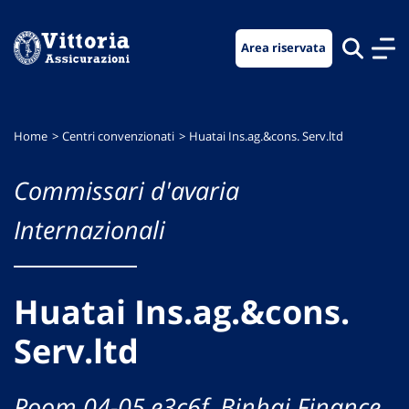
Vai
Vai
Vai
al
al
al
Area riservata
menu
contenuto
footer
di
principale
navigazione
Home
Centri convenzionati
Huatai Ins.ag.&cons. Serv.ltd
Commissari d'avaria
Internazionali
Huatai Ins.ag.&cons.
Serv.ltd
Room 04-05,e3c6f, Binhai Finance