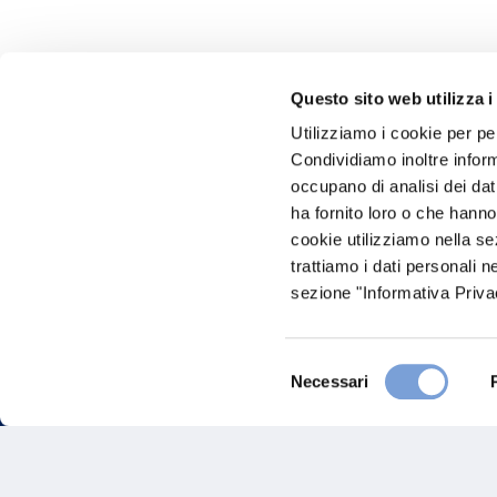
Questo sito web utilizza i
Utilizziamo i cookie per pe
Hai bi
Condividiamo inoltre informa
occupano di analisi dei dat
Trova l'A
ha fornito loro o che hanno
nostro Ag
cookie utilizziamo nella s
trattiamo i dati personali n
sezione "Informativa Privac
Selezione
Necessari
del
consenso
FAQ