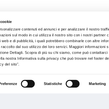
 cookie
rsonalizzare contenuti ed annunci e per analizzare il nostro traffi
sogno di informazioni?
zioni sul modo in cui utilizza il nostro sito con i nostri partner c
i web e di pubblicità, i quali potrebbero combinarle con altre inf
genzia più vicina a te e parla con un
C
 raccolto dal suo utilizzo dei loro servizi. Maggiori informazioni s
ente.
ezione Dettagli. Scopra di più su chi siamo, come può contattarc
ella nostra Informativa sulla privacy che può trovare nel footer del
y del sito".
Preferenze
Statistiche
Marketing
Performances