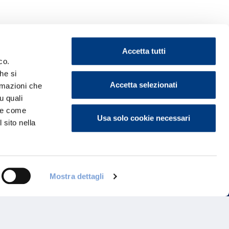
Accetta tutti
co.
he si
Accetta selezionati
ormazioni che
ontattaci
u quali
i e come
Usa solo cookie necessari
 sito nella
Mostra dettagli
Programma di Fidelizzazione