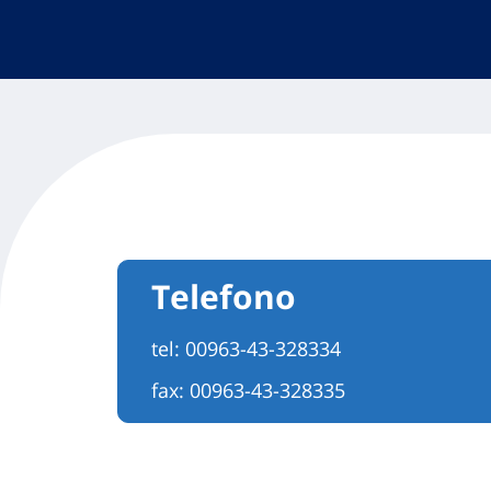
Telefono
tel:
00963-43-328334
fax: 00963-43-328335