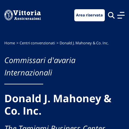
Vai
Vai
Vai
al
al
al
Area riservata
menu
contenuto
footer
di
principale
navigazione
Home
Centri convenzionati
Donald J. Mahoney & Co. Inc.
Commissari d'avaria
Internazionali
Donald J. Mahoney &
Co. Inc.
The Tamiami Business Center,