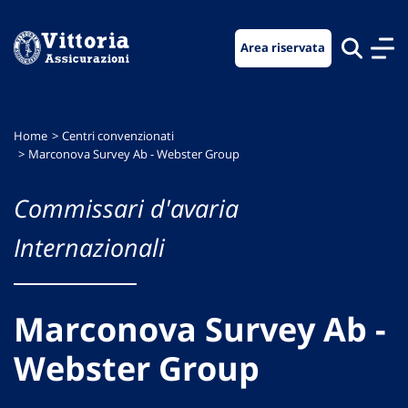
Vai
Vai
Vai
al
al
al
Area riservata
menu
contenuto
footer
di
principale
navigazione
Home
Centri convenzionati
Marconova Survey Ab - Webster Group
Commissari d'avaria
Internazionali
Marconova Survey Ab -
Webster Group