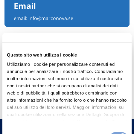
Email
email:
info@marconova.se
Questo sito web utilizza i cookie
Utilizziamo i cookie per personalizzare contenuti ed
annunci e per analizzare il nostro traffico. Condividiamo
inoltre informazioni sul modo in cui utilizza il nostro sito
con i nostri partner che si occupano di analisi dei dati
web e di pubblicità, i quali potrebbero combinarle con
Hai bisogno di
altre informazioni che ha fornito loro o che hanno raccolto
informazioni?
dal suo utilizzo dei loro servizi. Maggiori informazioni su
quali cookie utilizziamo nella sezione Dettagli. Scopra di
Trova l'Agenzia più vicina a te e parla con
più su chi siamo, come può contattarci e come trattiamo i
un nostro Agente.
dati personali nella nostra Informativa sulla privacy che
Selezione