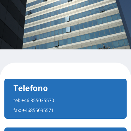
Telefono
tel:
+46 855035570
fax: +46855035571