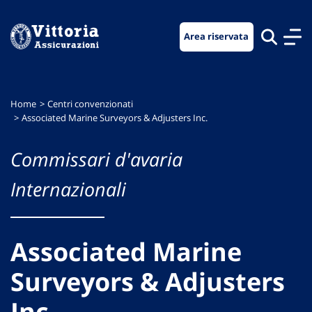
Vai
Vai
Vai
al
al
al
Area riservata
menu
contenuto
footer
di
principale
navigazione
Home
Centri convenzionati
Associated Marine Surveyors & Adjusters Inc.
Commissari d'avaria
Internazionali
Associated Marine
Surveyors & Adjusters
Inc.