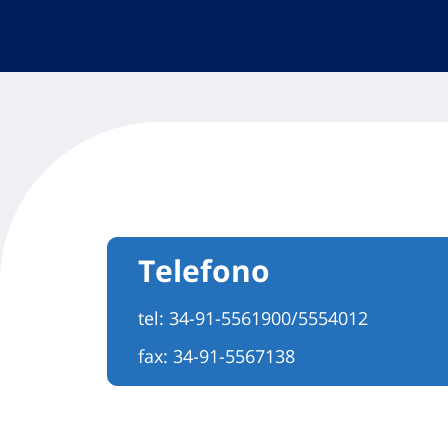
Telefono
tel:
34-91-5561900/5554012
fax: 34-91-5567138