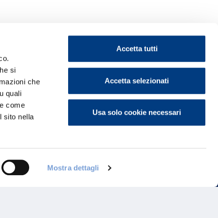
Accetta tutti
co.
he si
Accetta selezionati
ormazioni che
ontattaci
u quali
i e come
Usa solo cookie necessari
 sito nella
Mostra dettagli
Programma di Fidelizzazione