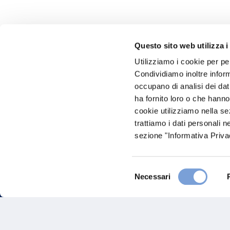
Questo sito web utilizza i
Utilizziamo i cookie per pe
Hai bi
Condividiamo inoltre informa
occupano di analisi dei dat
Trova l'A
ha fornito loro o che hanno
nostro Ag
cookie utilizziamo nella s
trattiamo i dati personali n
sezione "Informativa Privac
Selezione
Necessari
del
consenso
FAQ