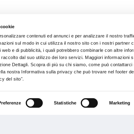
 cookie
rsonalizzare contenuti ed annunci e per analizzare il nostro traffi
sogno di informazioni?
zioni sul modo in cui utilizza il nostro sito con i nostri partner c
i web e di pubblicità, i quali potrebbero combinarle con altre inf
genzia più vicina a te e parla con un
C
 raccolto dal suo utilizzo dei loro servizi. Maggiori informazioni s
ente.
ezione Dettagli. Scopra di più su chi siamo, come può contattarc
ella nostra Informativa sulla privacy che può trovare nel footer del
y del sito".
Preferenze
Statistiche
Marketing
Performances