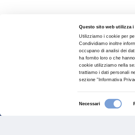
Questo sito web utilizza i
Utilizziamo i cookie per pe
Hai bi
Condividiamo inoltre informa
occupano di analisi dei dat
Trova l'A
ha fornito loro o che hanno
nostro Ag
cookie utilizziamo nella s
trattiamo i dati personali n
sezione "Informativa Privac
Selezione
Necessari
del
consenso
FAQ