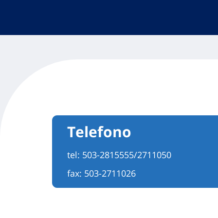
Telefono
tel:
503-2815555/2711050
fax: 503-2711026