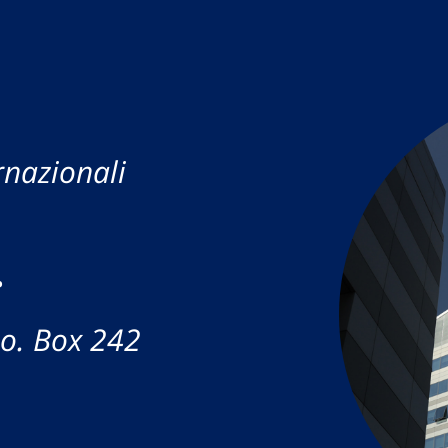
rnazionali
.
.o. Box 242