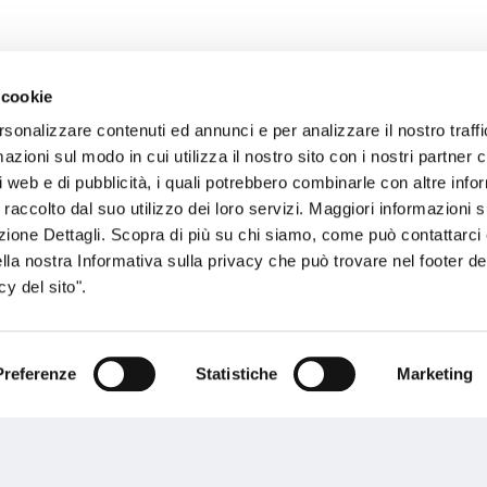
 cookie
rsonalizzare contenuti ed annunci e per analizzare il nostro traffi
sogno di informazioni?
zioni sul modo in cui utilizza il nostro sito con i nostri partner c
i web e di pubblicità, i quali potrebbero combinarle con altre inf
genzia più vicina a te e parla con un
C
 raccolto dal suo utilizzo dei loro servizi. Maggiori informazioni s
ente.
ezione Dettagli. Scopra di più su chi siamo, come può contattarc
ella nostra Informativa sulla privacy che può trovare nel footer del
y del sito".
Preferenze
Statistiche
Marketing
Performances