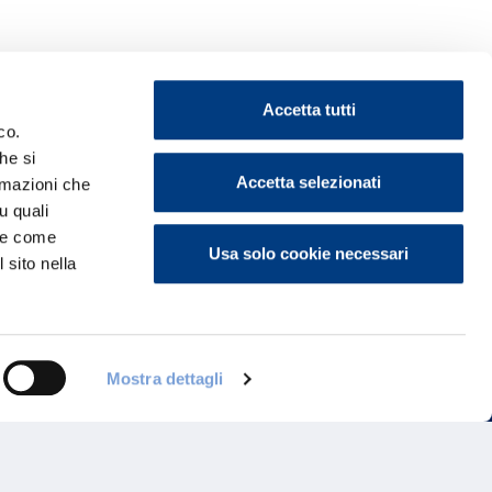
Accetta tutti
co.
he si
Accetta selezionati
ormazioni che
ontattaci
u quali
i e come
Usa solo cookie necessari
 sito nella
Mostra dettagli
Programma di Fidelizzazione