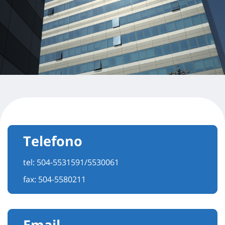
Telefono
tel:
504-5531591/5530061
fax: 504-5580211
Email