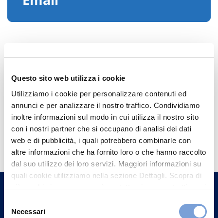
Questo sito web utilizza i cookie
Utilizziamo i cookie per personalizzare contenuti ed
annunci e per analizzare il nostro traffico. Condividiamo
inoltre informazioni sul modo in cui utilizza il nostro sito
con i nostri partner che si occupano di analisi dei dati
Hai bisogno di
web e di pubblicità, i quali potrebbero combinarle con
informazioni?
altre informazioni che ha fornito loro o che hanno raccolto
dal suo utilizzo dei loro servizi. Maggiori informazioni su
Trova l'Agenzia più vicina a te e parla con
quali cookie utilizziamo nella sezione Dettagli. Scopra di
un nostro Agente.
più su chi siamo, come può contattarci e come trattiamo i
dati personali nella nostra Informativa sulla privacy che
Selezione
Contattaci
può trovare nel footer del sito nella sezione "Informativa
Necessari
del