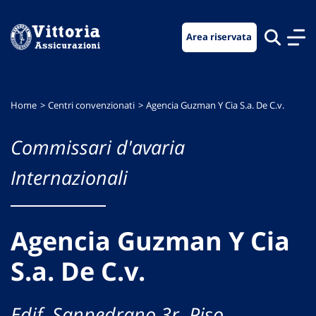
Vai
Vai
Vai
al
al
al
Area riservata
menu
contenuto
footer
di
principale
navigazione
Home
Centri convenzionati
Agencia Guzman Y Cia S.a. De C.v.
Commissari d'avaria
Internazionali
Agencia Guzman Y Cia
S.a. De C.v.
Edif. Sanpedrano 3r. Piso