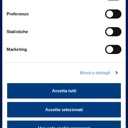
Privacy del sito".
consenso
Preferenze
Statistiche
Marketing
Mostra dettagli
Vittoria Assicurazioni S.p.A.
Via Ignazio Gardella, 2
Accetta tutti
20149 Milano
Part. IVA 01329510158
Accetta selezionati
FAQ