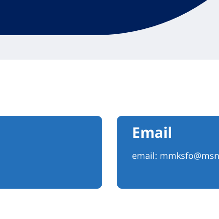
Email
email:
mmksfo@msn