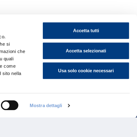
Accetta tutti
co.
he si
Accetta selezionati
ormazioni che
ontattaci
u quali
i e come
Usa solo cookie necessari
 sito nella
Mostra dettagli
Programma di Fidelizzazione