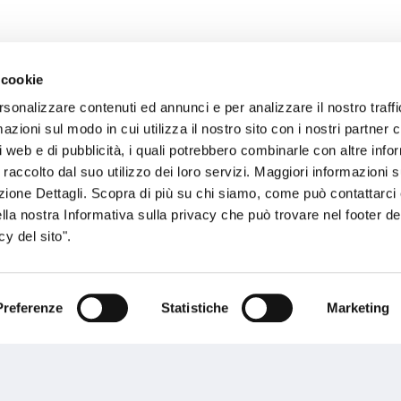
 cookie
rsonalizzare contenuti ed annunci e per analizzare il nostro traffi
sogno di informazioni?
zioni sul modo in cui utilizza il nostro sito con i nostri partner c
i web e di pubblicità, i quali potrebbero combinarle con altre inf
genzia più vicina a te e parla con un
C
 raccolto dal suo utilizzo dei loro servizi. Maggiori informazioni s
ente.
ezione Dettagli. Scopra di più su chi siamo, come può contattarc
ella nostra Informativa sulla privacy che può trovare nel footer del
y del sito".
Preferenze
Statistiche
Marketing
Performances