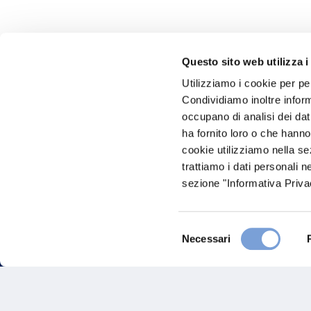
Questo sito web utilizza i
Utilizziamo i cookie per pe
Hai bi
Condividiamo inoltre informa
occupano di analisi dei dat
Trova l'A
ha fornito loro o che hanno
nostro Ag
cookie utilizziamo nella s
trattiamo i dati personali n
sezione "Informativa Privac
Selezione
Necessari
del
consenso
FAQ