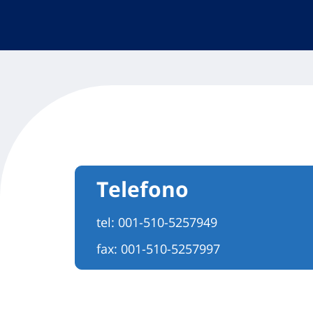
Telefono
tel:
001-510-5257949
fax: 001-510-5257997