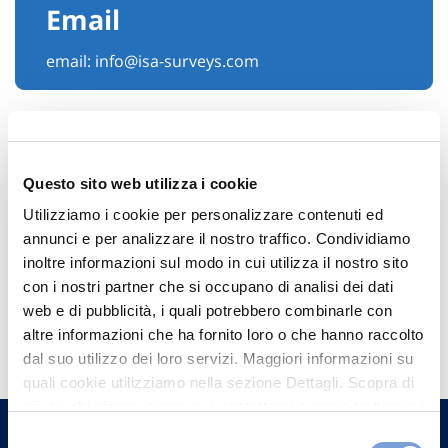
Email
email:
info@isa-surveys.com
Questo sito web utilizza i cookie
Utilizziamo i cookie per personalizzare contenuti ed
annunci e per analizzare il nostro traffico. Condividiamo
inoltre informazioni sul modo in cui utilizza il nostro sito
con i nostri partner che si occupano di analisi dei dati
web e di pubblicità, i quali potrebbero combinarle con
Hai bisogno di
altre informazioni che ha fornito loro o che hanno raccolto
informazioni?
dal suo utilizzo dei loro servizi. Maggiori informazioni su
quali cookie utilizziamo nella sezione Dettagli. Scopra di
Trova l'Agenzia più vicina a te e parla con
più su chi siamo, come può contattarci e come trattiamo i
un nostro Agente.
dati personali nella nostra Informativa sulla privacy che
Selezione