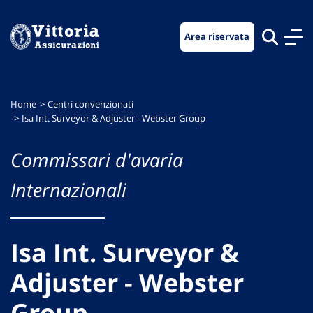
Vai
Vai
Vai
al
al
al
Area riservata
menu
contenuto
footer
di
principale
navigazione
Home
Centri convenzionati
Isa Int. Surveyor & Adjuster - Webster Group
Commissari d'avaria
Internazionali
Isa Int. Surveyor &
Adjuster - Webster
Group