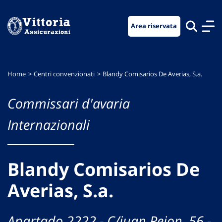
Vai
Vai
Vai
al
al
al
Area riservata
menu
contenuto
footer
di
principale
navigazione
Home
Centri convenzionati
Blandy Comisarios De Averias, S.a.
Commissari d'avaria
Internazionali
Blandy Comisarios De
Averias, S.a.
Apartado 2222 - C/juan Rejon, 56 -