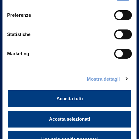
Privacy del sito".
consenso
Preferenze
Statistiche
Marketing
Mostra dettagli
Vittoria Assicurazioni S.p.A.
Via Ignazio Gardella, 2
Accetta tutti
20149 Milano
Part. IVA 01329510158
Accetta selezionati
FAQ