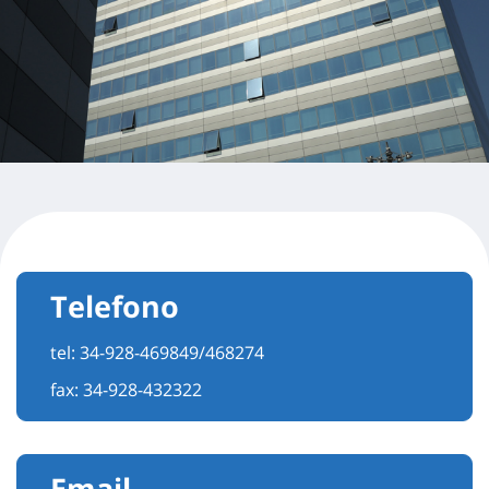
Telefono
tel:
34-928-469849/468274
fax: 34-928-432322
Email