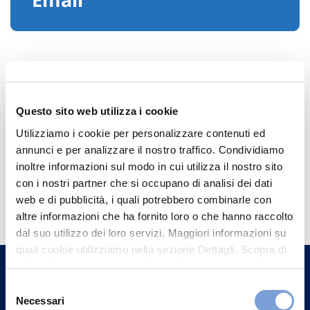
Questo sito web utilizza i cookie
Utilizziamo i cookie per personalizzare contenuti ed
annunci e per analizzare il nostro traffico. Condividiamo
inoltre informazioni sul modo in cui utilizza il nostro sito
con i nostri partner che si occupano di analisi dei dati
Hai bisogno di
web e di pubblicità, i quali potrebbero combinarle con
informazioni?
altre informazioni che ha fornito loro o che hanno raccolto
dal suo utilizzo dei loro servizi. Maggiori informazioni su
Trova l'Agenzia più vicina a te e parla con
quali cookie utilizziamo nella sezione Dettagli. Scopra di
un nostro Agente.
più su chi siamo, come può contattarci e come trattiamo i
dati personali nella nostra Informativa sulla privacy che
Selezione
Contattaci
può trovare nel footer del sito nella sezione "Informativa
Necessari
del