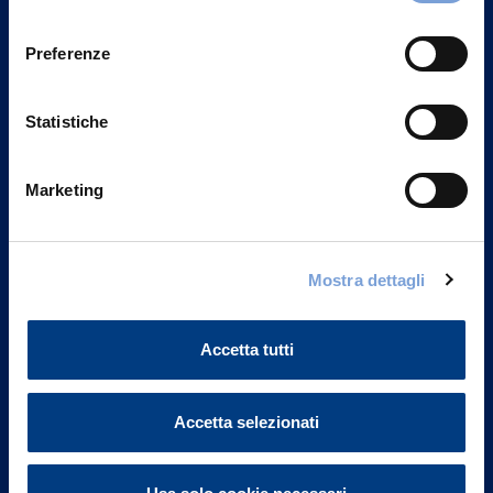
Privacy del sito".
consenso
Preferenze
Statistiche
Marketing
Mostra dettagli
Vittoria Assicurazioni S.p.A.
Via Ignazio Gardella, 2
Accetta tutti
20149 Milano
Part. IVA 01329510158
Accetta selezionati
FAQ