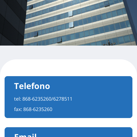
Telefono
tel:
868-6235260/6278511
fax: 868-6235260
Email