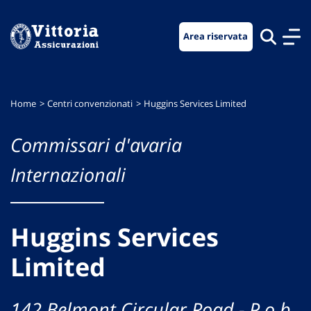
Vai
Vai
Vai
al
al
al
Area riservata
menu
contenuto
footer
di
principale
navigazione
Home
Centri convenzionati
Huggins Services Limited
Commissari d'avaria
Internazionali
Huggins Services
Limited
142 Belmont Circular Road - P.o.b.