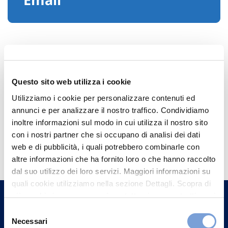
Questo sito web utilizza i cookie
Utilizziamo i cookie per personalizzare contenuti ed
annunci e per analizzare il nostro traffico. Condividiamo
inoltre informazioni sul modo in cui utilizza il nostro sito
con i nostri partner che si occupano di analisi dei dati
Hai bisogno di
web e di pubblicità, i quali potrebbero combinarle con
informazioni?
altre informazioni che ha fornito loro o che hanno raccolto
dal suo utilizzo dei loro servizi. Maggiori informazioni su
Trova l'Agenzia più vicina a te e parla con
quali cookie utilizziamo nella sezione Dettagli. Scopra di
un nostro Agente.
più su chi siamo, come può contattarci e come trattiamo i
dati personali nella nostra Informativa sulla privacy che
Selezione
Contattaci
può trovare nel footer del sito nella sezione "Informativa
Necessari
del