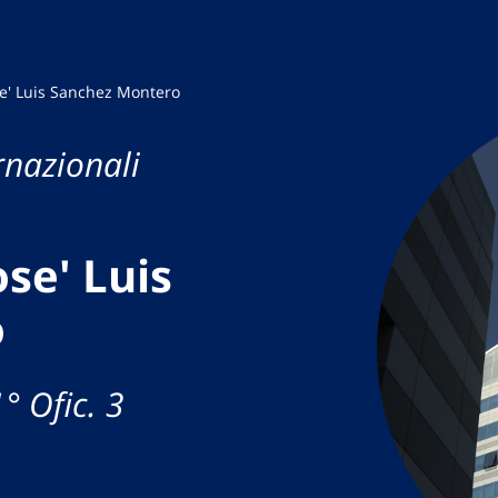
e' Luis Sanchez Montero
rnazionali
se' Luis
o
° Ofic. 3