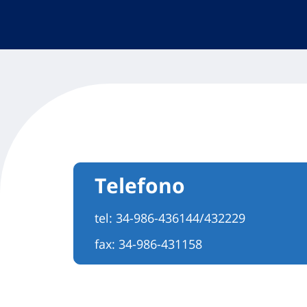
Telefono
tel:
34-986-436144/432229
fax: 34-986-431158