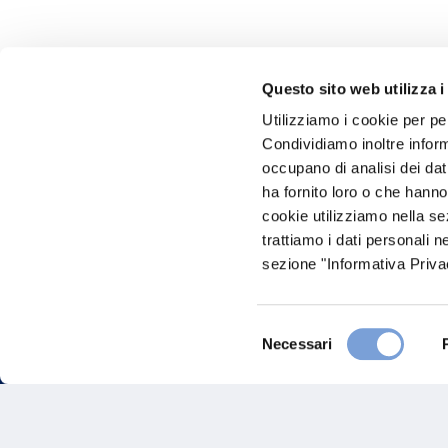
Questo sito web utilizza i
Utilizziamo i cookie per pe
Hai bi
Condividiamo inoltre informa
occupano di analisi dei dat
Trova l'A
ha fornito loro o che hanno
nostro Ag
cookie utilizziamo nella s
trattiamo i dati personali n
sezione "Informativa Privac
Selezione
Necessari
del
consenso
FAQ