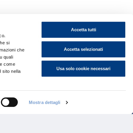
Accetta tutti
co.
he si
Accetta selezionati
ormazioni che
ontattaci
u quali
i e come
Usa solo cookie necessari
 sito nella
Mostra dettagli
Programma di Fidelizzazione