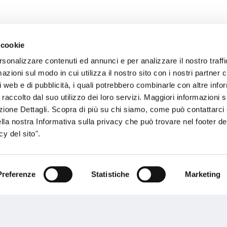
 cookie
rsonalizzare contenuti ed annunci e per analizzare il nostro traffi
sogno di informazioni?
zioni sul modo in cui utilizza il nostro sito con i nostri partner c
i web e di pubblicità, i quali potrebbero combinarle con altre inf
genzia più vicina a te e parla con un
C
 raccolto dal suo utilizzo dei loro servizi. Maggiori informazioni s
ente.
ezione Dettagli. Scopra di più su chi siamo, come può contattarc
ella nostra Informativa sulla privacy che può trovare nel footer del
y del sito".
Preferenze
Statistiche
Marketing
Performances