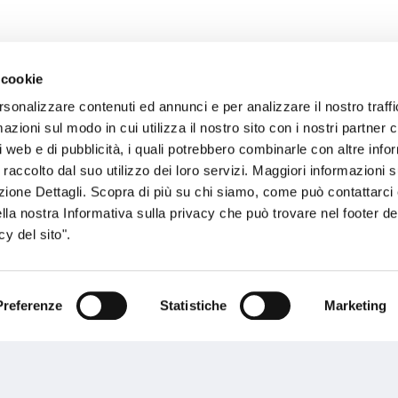
 cookie
rsonalizzare contenuti ed annunci e per analizzare il nostro traffi
sogno di informazioni?
zioni sul modo in cui utilizza il nostro sito con i nostri partner c
i web e di pubblicità, i quali potrebbero combinarle con altre inf
genzia più vicina a te e parla con un
C
 raccolto dal suo utilizzo dei loro servizi. Maggiori informazioni s
ente.
ezione Dettagli. Scopra di più su chi siamo, come può contattarc
ella nostra Informativa sulla privacy che può trovare nel footer del
y del sito".
Preferenze
Statistiche
Marketing
Performances