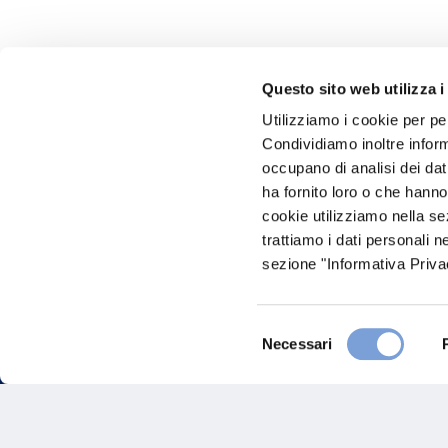
Questo sito web utilizza i
Utilizziamo i cookie per pe
Hai bi
Condividiamo inoltre informa
occupano di analisi dei dat
Trova l'A
ha fornito loro o che hanno
nostro Ag
cookie utilizziamo nella s
trattiamo i dati personali n
sezione "Informativa Privac
Selezione
Necessari
del
consenso
FAQ