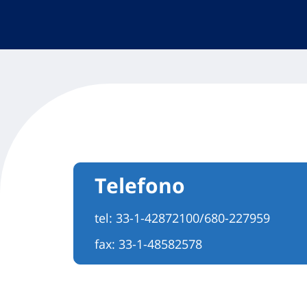
Telefono
tel:
33-1-42872100/680-227959
fax: 33-1-48582578