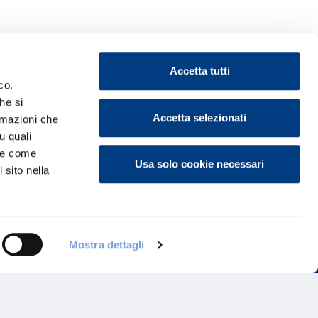
Accetta tutti
co.
he si
Accetta selezionati
ormazioni che
ontattaci
u quali
i e come
Usa solo cookie necessari
 sito nella
Mostra dettagli
Programma di Fidelizzazione